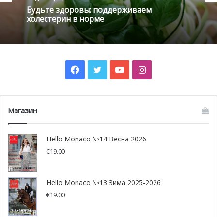
короткие встречи с людьми во время тренировок
Будьте здоровы: поддерживаем
холестерин в норме
на улице поднимают ваше настроение. Занятие
будет приносить вам удовольствие, и вы будете
чувствовать себя более молодым и активным.
Facebook
Twitter
YouTube
Instagram
Магазин
Hello Monaco №14 Весна 2026
€
19.00
Hello Monaco №13 Зима 2025-2026
€
19.00