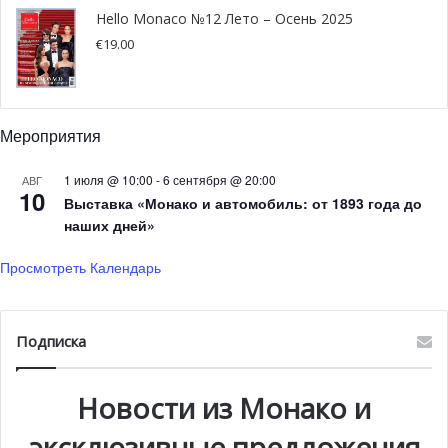
Hello Monaco №12 Лето – Осень 2025
€
19.00
Мероприятия
1 июля @ 10:00
-
6 сентября @ 20:00
АВГ
10
Выставка «Монако и автомобиль: от 1893 года до
наших дней»
Просмотреть Календарь
Кроме того, в Монако вы можете найти замечательные
Подписка
возможности для проведения тренировки на свежем
воздухе.
Новости из Монако и
эксклюзивные предложения
Например, спортивный клуб World Class подобрал