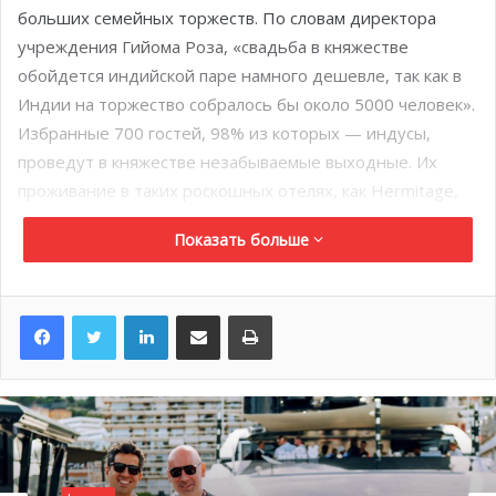
больших семейных торжеств. По словам директора
учреждения Гийома Роза, «свадьба в княжестве
обойдется индийской паре намного дешевле, так как в
Индии на торжество собралось бы около 5000 человек».
Избранные 700 гостей, 98% из которых — индусы,
проведут в княжестве незабываемые выходные. Их
проживание в таких роскошных отелях, как Hermitage,
Fairmont, Hôtel de Paris, Monte Carlo Bay и Méridien
Показать больше
вместе насчитывает около 3 500 ночей.
LinkedIn
Поделиться по электронной почте
Распечатать