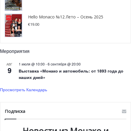
масштаба проводятся в Монако. В марте 2011 года
жители Монте-Карло стали свидетелями
Hello Monaco №12 Лето – Осень 2025
четырехдневного свадебного торжества Каджала
€
19.00
Фабиани и Гаурав Ассомулл, другой состоятельной
индийской пары. На торжестве, насчитывавшем 600
приглашенных, присутствовал президент компании
ArcelorMittal — Лакшми Митталь. Площадь Казино тогда
Мероприятия
превратилась в настоящую сцену, на которой можно
1 июля @ 10:00
-
6 сентября @ 20:00
АВГ
было увидеть живого слона — символа счастья и
9
Выставка «Монако и автомобиль: от 1893 года до
благополучия, а отдельные залы Гримальди Форума
наших дней»
трансформировались в каток со множеством
представлений.
Просмотреть Календарь
Подписка
Новости из Монако и