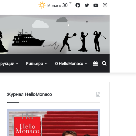
℃
Facebook
Twitter
YouTube
Instagram
30
Monaco
Смотреть
Искать
трукции
Ривьера
О HelloMonaco
корзину
Журнал HelloMonaco