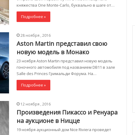
княжества One Monte-Carlo, буквально в шаге от…
Подробнее »
28 ноября , 2016
Aston Martin представил свою
новую модель в Монако
23 ноября Aston Martin представил новую модель
гоночного автомобиля под названием DB11 в зале
Salle des Princes Гримальди Форума. На…
Подробнее »
12 ноября , 2016
Произведения Пикассо и Ренуара
на аукционе в Ницце
19 ноября аукционный дом Nice Riviera проведет