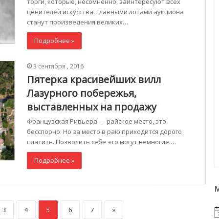
торги, которые, несомненно, заинтересуют всех
ценителей искусства. Главными лотами аукциона
станут произведения великих…
Подробнее »
3 сентября , 2016
Пятерка красивейших вилл
Лазурного побережья,
выставленных на продажу
Французская Ривьера — райское место, это
бесспорно. Но за место в раю приходится дорого
платить. Позволить себе это могут немногие.…
Подробнее »
3
4
5
6
7
»