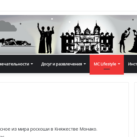
мечательности
Досуг и развлечения
MC Lifestyle
Инс
есное из мира роскоши в Княжестве Монако.
ас