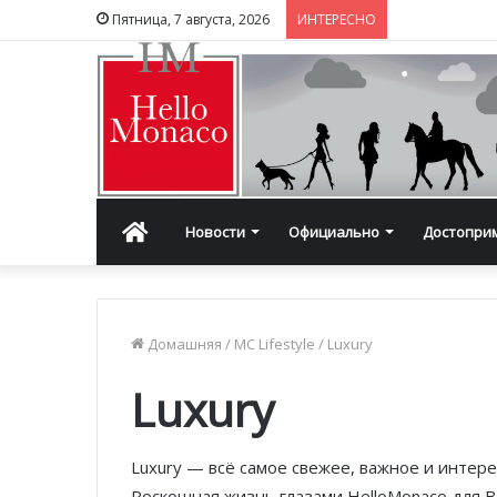
Пятница, 7 августа, 2026
ИНТЕРЕСНО
Главная
Новости
Официально
Достопри
Домашняя
/
MC Lifestyle
/
Luxury
Luxury
Luxury — всё самое свежее, важное и интер
Роскошная жизнь глазами HelloMonaco для В