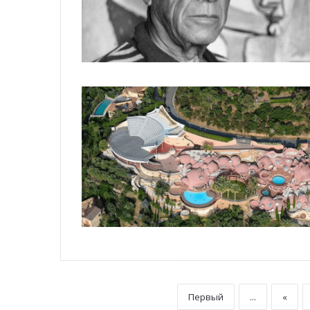
Первый
...
«