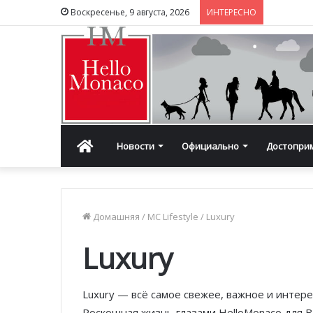
Воскресенье, 9 августа, 2026
ИНТЕРЕСНО
Главная
Новости
Официально
Достопри
Домашняя
/
MC Lifestyle
/
Luxury
Luxury
Luxury — всё самое свежее, важное и интер
Роскошная жизнь глазами HelloMonaco для В