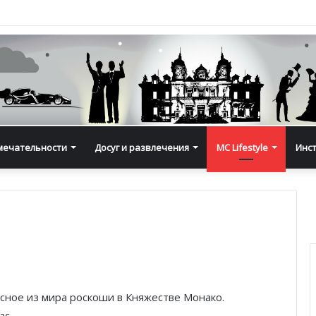
мечательности
Досуг и развлечения
MC Lifestyle
Инс
есное из мира роскоши в Княжестве Монако.
ас