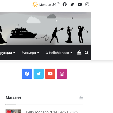
℃
Facebook
Twitter
YouTube
Instagram
34
Monaco
Смотреть
Искать
трукции
Ривьера
О HelloMonaco
корзину
Facebook
Twitter
YouTube
Instagram
Магазин
Hello Monaco №14 Весна 2026