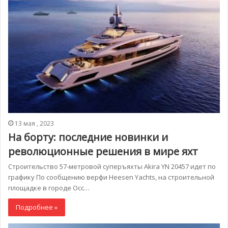
13 мая , 2023
На борту: последние новинки и
революционные решения в мире яхт
Строительство 57-метровой суперъяхты Akira YN 20457 идет по
графику По сообщению верфи Heesen Yachts, на строительной
площадке в городе Осс…
Подробнее »