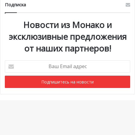
Подписка
Новости из Монако и
эксклюзивные предложения
от наших партнеров!
Ваш
Email
адрес
Мероприятия
1 июля @ 10:00
-
6 сентября @ 20:00
АВГ
7
Выставка «Монако и автомобиль: от 1893 года до
Ba
наших дней»