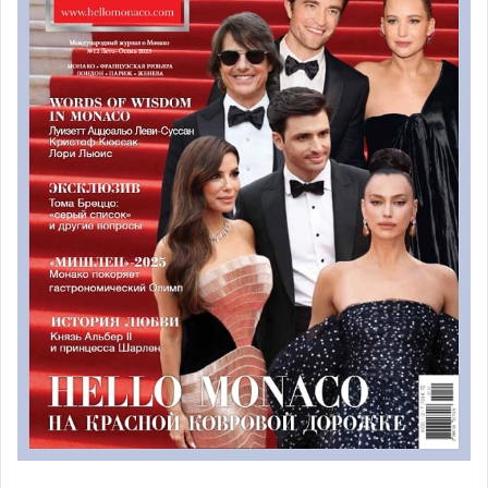
до начала гала-шоу. – «Это, в первую очередь,
искренность, чувства, эмоции. Всё здесь настоящее. В
цирке нет места для лжи. Это совместная работа людей,
ради того, чтобы подарить улыбку. Это мир, в котором
люди помогают друг другу. Цирк — это то место, где вся
семья может собраться вместе и наслаждаться одним и
тем же представлением. Цирк — это настоящая магия, с
которой вы обязательно должны познакомить своего
ребенка».