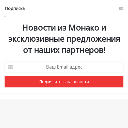
Подписка
Новости из Монако и
эксклюзивные предложения
от наших партнеров!
Ваш
Email
адрес
Мероприятия
1 июля @ 10:00
-
6 сентября @ 20:00
АВГ
6
Выставка «Монако и автомобиль: от 1893 года до
Ba
наших дней»