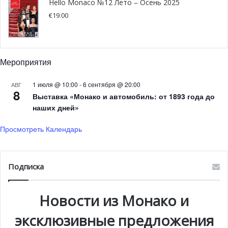
Hello Monaco №12 Лето – Осень 2025
€
19.00
Мероприятия
1 июля @ 10:00
-
6 сентября @ 20:00
АВГ
8
Выставка «Монако и автомобиль: от 1893 года до
С самого утра рекрутеры вели собеседования
наших дней»
преимущественно с молодыми соискателями, задавая
Просмотреть Календарь
вопросы, чтобы понять, что ищет кандидат, и затем
сориентировать его на дальнейшие переговоры.
Подписка
«Некоторые приходят для того, чтобы подать заявку на
конкретный пост. Но когда мы просматриваем их
Новости из Монако и
резюме, мы понимаем, что их профиль абсолютно не
подходит под эту вакансию. В таком случае мы
эксклюзивные предложения
стараемся посоветовать им именно те позиции и