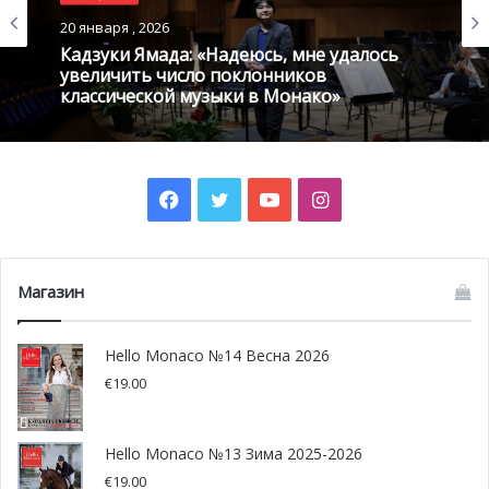
Антропова». Будучи юристом по образованию, девушка
20 января , 2026
долгое время работала в сфере организации
Кадзуки Ямада: «Надеюсь, мне удалось
мероприятий.
увеличить число поклонников
классической музыки в Монако»
Facebook
Twitter
YouTube
Instagram
Магазин
Hello Monaco №14 Весна 2026
€
19.00
Слева направо: Алексей Антропов, Паскаль Гранеро (директор
Фонда княгини Монако Шарлен) и Айя Глаголева
Hello Monaco №13 Зима 2025-2026
€
19.00