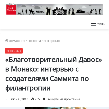
Меню
Домашняя
/
Новости
/
Интервью
Интервью
«Благотворительный Давос»
в Монако: интервью с
создателями Саммита по
филантропии
5 июня , 2018
265
5 минуты на прочтение