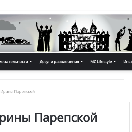
мечательности
Досуг и развлечения
MC Lifestyle
Инс
а Ирины Парепской
Ирины Парепской