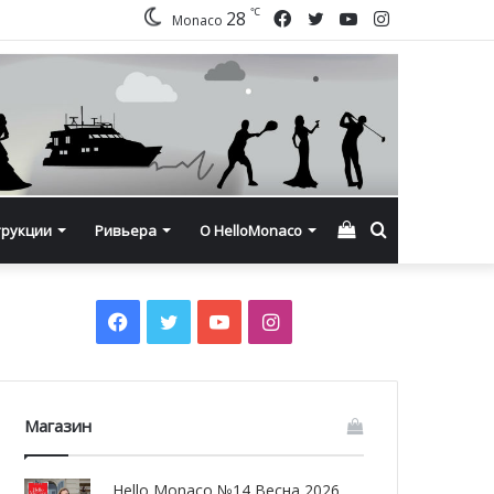
℃
Facebook
Twitter
YouTube
Instagram
28
Monaco
Смотреть
Искать
трукции
Ривьера
О HelloMonaco
корзину
Facebook
Twitter
YouTube
Instagram
Магазин
Hello Monaco №14 Весна 2026