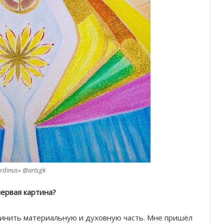
rdinus» @artsgk
первая картина?
динить материальную и духовную часть. Мне пришёл