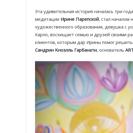
Эта удивительная история началась три год
медитации
Ирине Парепской
, стал началом
художественного образования, девушка с ус
Карло, восхищает семью и друзей своими р
клиентов, которым дар Ирины помог решить
Cандрин Kноэлль Гарбанати
, основатель
AR