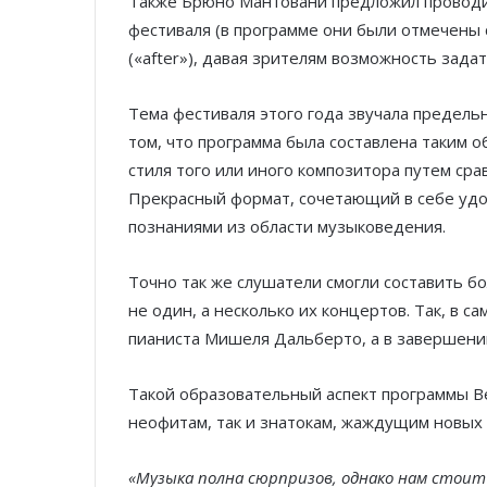
Также Брюно Мантовани предложил провод
фестиваля (в программе они были отмечены 
(«after»), давая зрителям возможность зад
Тема фестиваля этого года звучала предельн
том, что программа была составлена таким 
стиля того или иного композитора путем ср
Прекрасный формат, сочетающий в себе удо
познаниями из области музыковедения.
Точно так же слушатели смогли составить б
не один, а несколько их концертов. Так, в с
пианиста Мишеля Дальберто, а в завершении
Такой образовательный аспект программы Ве
неофитам, так и знатокам, жаждущим новы
«Музыка полна сюрпризов, однако нам стоит