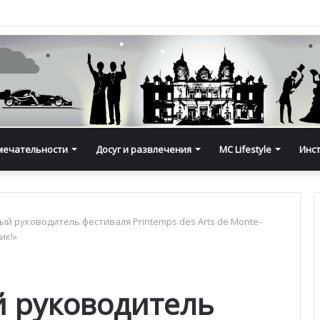
мечательности
Досуг и развлечения
MC Lifestyle
Инс
й руководитель фестиваля Printemps des Arts de Monte-
ик!»
 руководитель