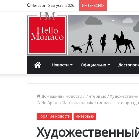
Четверг, 6 августа, 2026
ИНТЕРЕСНО
Главная
Новости
Официально
Достопри
Домашняя
/
Новости
/
Интервью
/
Художественны
Carlo Брюно Мантовани: «Фестиваль — это праздн
Горячие новости
Интервью
Художественный