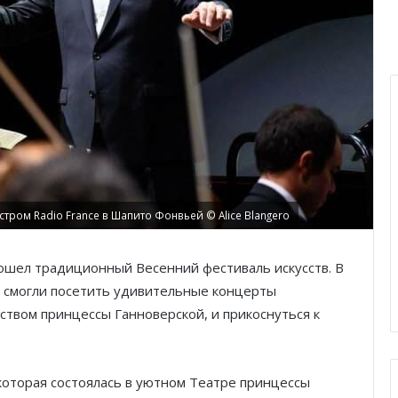
ом Radio France в Шапито Фонвьей © Alice Blangero
прошел традиционный Весенний фестиваль искусств. В
 смогли посетить удивительные концерты
твом принцессы Ганноверской, и прикоснуться к
которая состоялась в уютном Театре принцессы