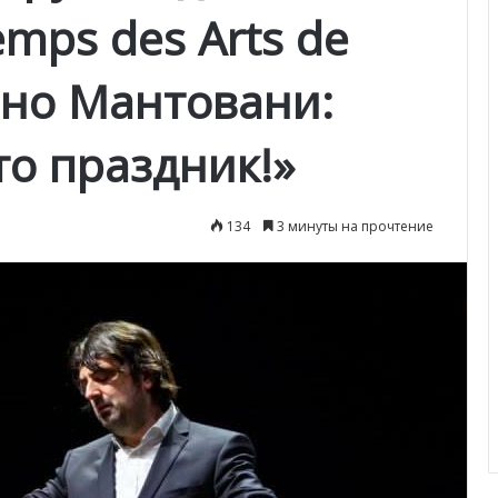
emps des Arts de
юно Мантовани:
то праздник!»
134
3 минуты на прочтение