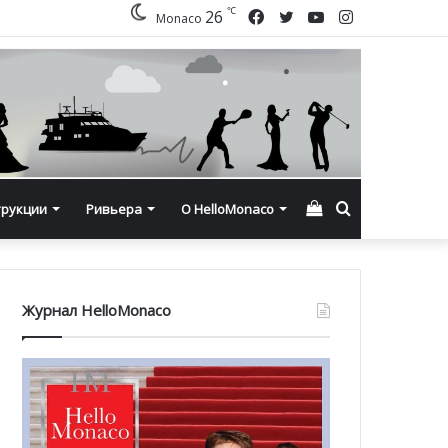
℃
Facebook
Twitter
YouTube
Instagram
26
Monaco
Смотреть
Искать
трукции
Ривьера
О HelloMonaco
корзину
Журнал HelloMonaco