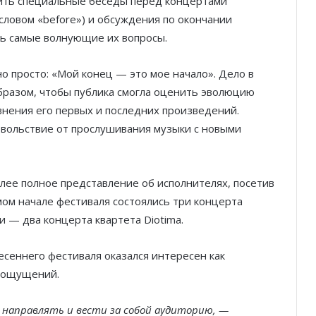
ить специальные беседы перед концертами
словом «before») и обсуждения по окончании
ать самые волнующие их вопросы.
о просто: «Мой конец — это мое начало». Дело в
образом, чтобы публика смогла оценить эволюцию
авнения его первых и последних произведений.
вольствие от прослушивания музыки с новыми
олее полное представление об исполнителях, посетив
амом начале фестиваля состоялись три концерта
 — два концерта квартета Diotima.
сеннего фестиваля оказался интересен как
х ощущений.
 направлять и вести за собой аудиторию, —