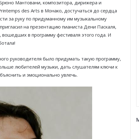
 Брюно Мантовани, композитора, дирижера и
rintemps des Arts в Монако, достучаться до сердца
сти за руку по придуманному им музыкальному
пригласил на презентацию пианиста Дени Паскаля,
 вошедших в программу фестиваля этого года. И
ботала!
ого руководителя было придумать такую программу,
больше любителей музыки, дать слушателям ключи к
объяснить и эмоционально увлечь.