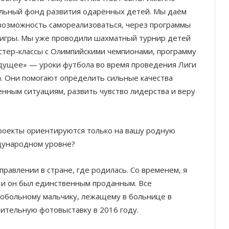
тельный фонд развития одарённых детей. Мы даём
и возможность самореализоваться, через программы
и игры. Мы уже проводили шахматный турнир детей
стер-классы с Олимпийскими чемпионами, программу
удущее» — уроки футбола во время проведения Лиги
. Они помогают определить сильные качества
енным ситуациям, развить чувство лидерства и веру
оекты ориентируются только на вашу родную
ждународном уровне?
правлении в стране, где родилась. Со временем, я
, и он был единственным проданным. Все
обольному мальчику, лежащему в больнице в
рительную фотовыставку в 2016 году.