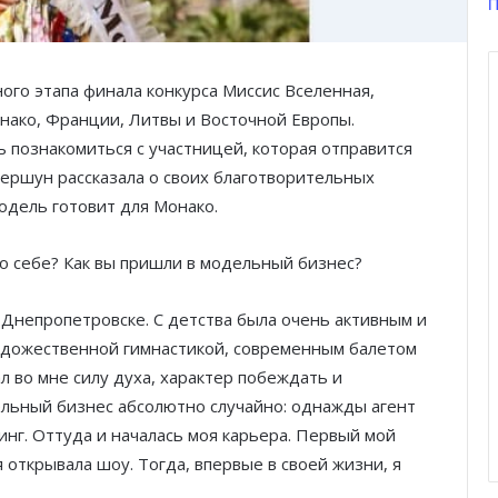
П
ого этапа финала конкурса Миссис Вселенная,
ако, Франции, Литвы и Восточной Европы.
ь познакомиться с участницей, которая отправится
Гершун рассказала о своих благотворительных
одель готовит для Монако.
 о себе? Как вы пришли в модельный бизнес?
 Днепропетровске. С детства была очень активным и
удожественной гимнастикой, современным балетом
л во мне силу духа, характер побеждать и
дельный бизнес абсолютно случайно: однажды агент
тинг. Оттуда и началась моя карьера. Первый мой
открывала шоу. Тогда, впервые в своей жизни, я