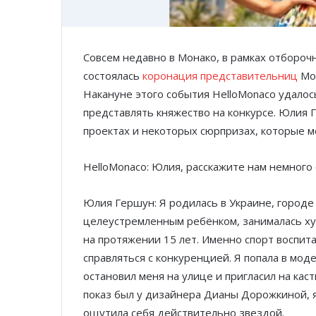
Совсем недавно в Монако, в рамках отборочн
состоялась
коронация представительниц
Мон
Накануне этого события HelloMonaco удалос
представлять княжество на конкурсе. Юлия 
проектах и некоторых сюрпризах, которые м
HelloMonaco: Юлия, расскажите нам немного
Юлия Гершун: Я родилась в Украине, городе
целеустремленным ребёнком, занималась х
на протяжении 15 лет. Именно спорт воспита
справляться с конкуренцией. Я попала в мо
остановил меня на улице и пригласил на кас
показ был у дизайнера Дианы Дорожкиной, я 
ощутила себя действительно звездой.