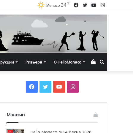
℃
Facebook
Twitter
YouTube
Instagram
34
Monaco
Смотреть
Искать
трукции
Ривьера
О HelloMonaco
корзину
Facebook
Twitter
YouTube
Instagram
Магазин
Hello Monaco №14 Весна 2026