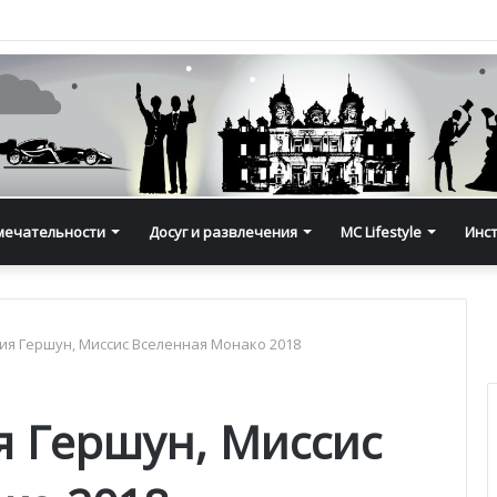
мечательности
Досуг и развлечения
MC Lifestyle
Инс
я Гершун, Миссис Вселенная Монако 2018
 Гершун, Миссис