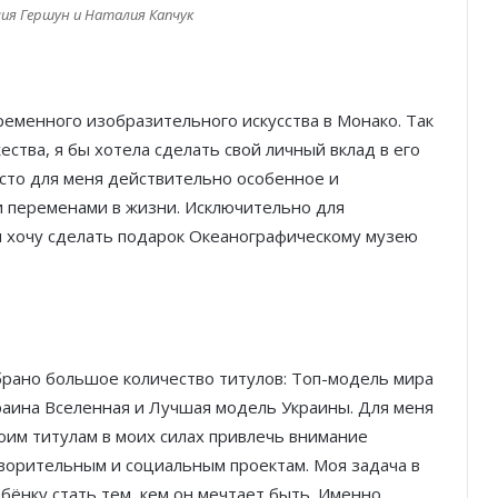
ия Гершун и Наталия Капчук
ременного изобразительного искусства в Монако. Так
ества, я бы хотела сделать свой личный вклад в его
есто для меня действительно особенное и
 переменами в жизни. Исключительно для
я хочу сделать подарок Океанографическому музею
брано большое количество титулов: Топ-модель мира
краина Вселенная и Лучшая модель Украины. Для меня
воим титулам в моих силах привлечь внимание
ворительным и социальным проектам. Моя задача в
бёнку стать тем, кем он мечтает быть. Именно