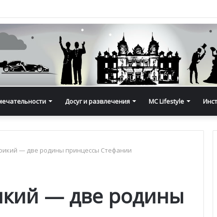
мечательности
Досуг и развлечения
MC Lifestyle
Инс
рикий — две родины принцессы Стефании
икий — две родины