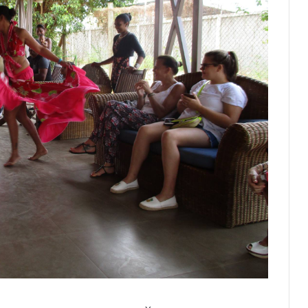
Луи Дюкрюэ, президент и хранитель
наследия футбольной команды
Barbagiuans de Monaco
Ольга Таран: «Слово «Hello»
интернационально, его понимают
на всех языках. Оно несет в себе
хорошую энергию и дружелюбие!»
Пьер Булез в фокусе Весеннего
фестиваля искусств Монте-Карло