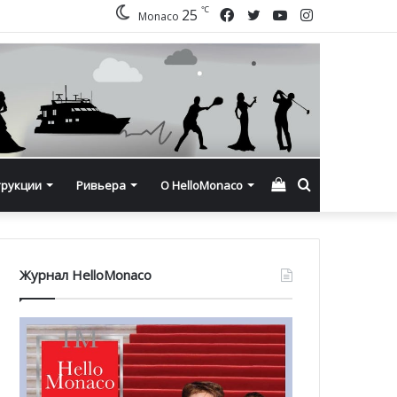
℃
Facebook
Twitter
YouTube
Instagram
25
Monaco
Смотреть
Искать
трукции
Ривьера
О HelloMonaco
корзину
Журнал HelloMonaco