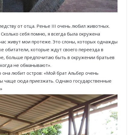
едству от отца. Ренье III очень любил животных.
 Сколько себя помню, я всегда была окружена
час живут мои протеже. Это слоны, которых однажды
акже обитатели, которые ждут своего переезда в
ное, больше предпочитаю быть в окружении братьев
когда не обманывают».
о она любит остров: «Мой брат Альбер очень
 бы чаще сюда приезжать. Однако государственные
»