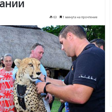
фании
63
1 минута на прочтение