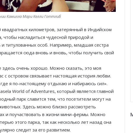
нии Камилла Мари Келли Готтлиб
0 квадратных километров, затерянный в Индийском
а, чтобы насладиться чудесной природой и
ь и титулованных особ. Например, младшая сестра
вращается сюда вновь и вновь, чтобы получить свой
е здесь очень хорошо. Можно сказать, это моя
ас с островом связывает настоящая история любви.
 где я по-настоящему отдыхаю и набираюсь сил».
sela World of Adventures, который является главной
одный парк славится тем, что посетители могут на
 животных. Здесь можно близко рассмотреть
епах и поучаствовать в жизни мини-фермы. Можно
терью этого парка, так как несколько лет назад она
гулярно следит за его развитием.