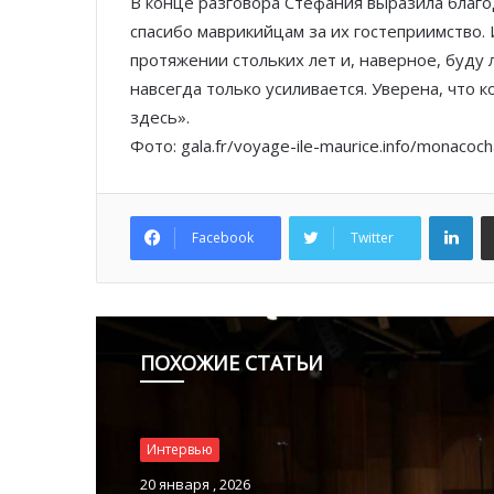
В конце разговора Стефания выразила благо
спасибо маврикийцам за их гостеприимство.
протяжении стольких лет и, наверное, буду
навсегда только усиливается. Уверена, что 
здесь».
Фото: gala.fr/voyage-ile-maurice.info/monacoc
Lin
Facebook
Twitter
ПОХОЖИЕ СТАТЬИ
Интервью
26 июля , 2025