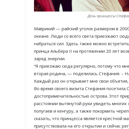
Дочь принцессы Стефа
Маврикий — райский уголок размером в 200
океане. Люди со всего света приезжают сюд
набраться сил. Здесь также можно встретит
принца Альбера II на протяжении 20 лет воз
заряд энергии.
“Я приезжаю сюда регулярно, потому что мн
вторая родина, — поделилась Стефания. – Н
Каждый раз он открывает мне свои объятия,
Во время своего визита Стефания посетила Ca
достопримечательностью острова. Этот прир
расстоянии вытянутой руки увидеть многих
попугаев и кенгуру, а также покормить чер
сказать, что принцесса является крестной ма
присутствовала на его открытии и сейчас ре