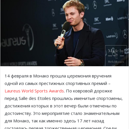
14 февраля в Монако прошла церемония вручения
одной из самых престижных спортивных премий –
Laureus World Sports Awards
. По ковровой дорожке
перед Salle des Etoiles прошлись именитые спортсмены,
достижения которых в этот вечер были отмечены по
достоинству. Это мероприятие стало знаменательным
для Монако, так как именно здесь 17 лет назад
состоялась первая торжественная церемония. Среди