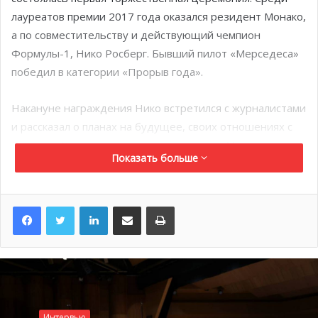
лауреатов премии 2017 года оказался резидент Монако,
а по совместительству и действующий чемпион
Формулы-1, Нико Росберг. Бывший пилот «Мерседеса»
победил в категории «Прорыв года».
Накануне награждения Нико встретился с журналистами
и рассказал о планах на будущее, своих отношениях с
Льюисом Хэмилтоном и о новом пилоте «Мерседеса»
Показать больше
Валттери Боттасе.
LinkedIn
Поделиться по электронной почте
Распечатать
Интервью