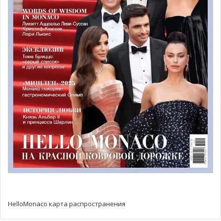
О Гран-при Монако
Это самая легендарная и в то же время самая сложная
трасса для пилота, так как здесь очень легко совершить
ошибку. Здесь невероятная атмосфера сочетается с
гламуром. Монако – это также мой дом, и я очень
горжусь, что выиграл здесь три гонки подряд.
HelloMonaco карта распространения