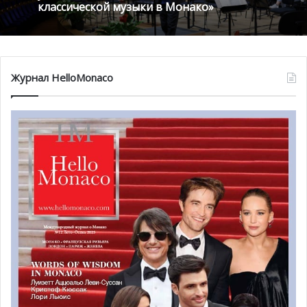
Кадзуки Ямада: «Надеюсь, мне удалось
увеличить число поклонников
классической музыки в Монако»
Как избежать юридических проблем при
переезде в Монако
Журнал HelloMonaco
Terre de Monaco предлагает достаточно простое
решение, позволяющее не только предприятиям
производить экологически чистые продукты, но и всем