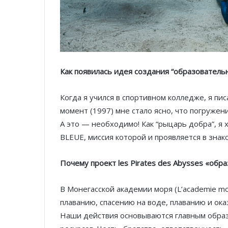
Как появилась идея создания “образователь
Когда я учился в спортивном колледже, я пис
момент (1997) мне стало ясно, что погруже
А это — необходимо! Как “рыцарь добра”, я х
BLEUE, миссия которой и проявляется в зна
Почему проект les Pirates des Abysses «об
В Монегасской академии моря (L’academie mo
плаванию, спасению на воде, плаванию и ок
Наши действия основываются главным образ