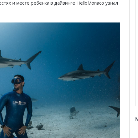
остях и месте ребенка в дайвинге HelloMonaco узнал