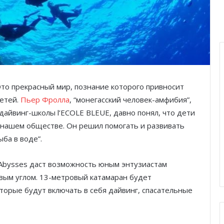
Это прекрасный мир, познание которого привносит
детей.
Пьер Фролла
, “монегасский человек-амфибия”,
дайвинг-школы l’ECOLE BLEUE, давно понял, что дети
 нашем обществе. Он решил помогать и развивать
ыба в воде”.
 Abysses даст возможность юным энтузиастам
вым углом. 13-метровый катамаран будет
торые будут включать в себя дайвинг, спасательные