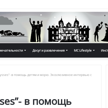
мечательности
Досуг и развлечения
MC Lifestyle
Инс
Abysses”- в помощь детям и морю. Эксклюзивное интервью с
sses”- в помощь