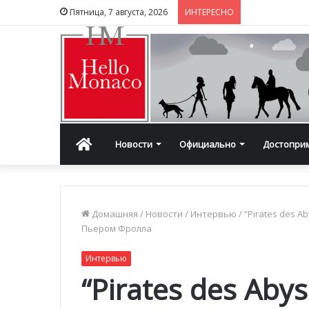
Пятница, 7 августа, 2026
ИНТЕРЕСНО
Главная
Новости
Официально
Достопри
Домашняя
/
Новости
/
Интервью
/
“Pirates des 
Пьером Фролла
Интервью
“Pirates des Aby