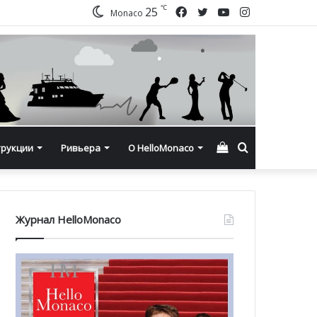
℃
Facebook
Twitter
YouTube
Instagram
25
Monaco
Смотреть
Искать
трукции
Ривьера
О HelloMonaco
корзину
Журнал HelloMonaco