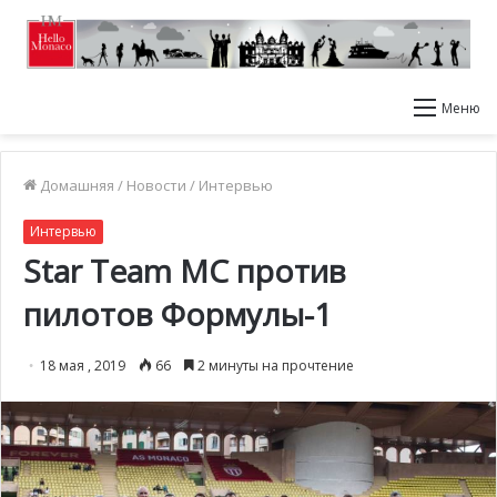
Меню
Домашняя
/
Новости
/
Интервью
Интервью
Star Team MC против
пилотов Формулы-1
18 мая , 2019
66
2 минуты на прочтение