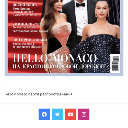
Мауро Серра
HelloMonaco карта распространения
Не секрет, что Мауро Серра любит быстрые
автомобили. Однако его самая большая страсть —
Facebook
Twitter
YouTube
Instagram
помощь детям. Мы встретились с Мауро, чтобы
поговорить об успехе его проекта.