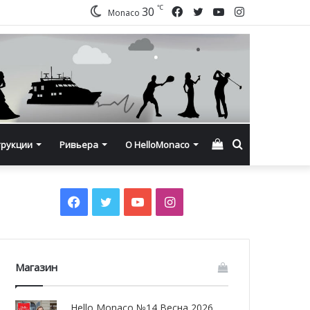
℃
Facebook
Twitter
YouTube
Instagram
30
Monaco
Смотреть
Искать
трукции
Ривьера
О HelloMonaco
корзину
Facebook
Twitter
YouTube
Instagram
Магазин
Hello Monaco №14 Весна 2026