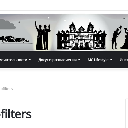
мечательности
Досуг и развлечения
MC Lifestyle
Инс
ofilters
ilters