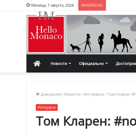
Пятница, 7 августа, 2026
ИНТЕРЕСНО
Главная
Новости
Официально
Достопри
Домашняя
/
Новости
/
Интервью
/
Том Кларен: #n
Интервью
Том Кларен: #nof