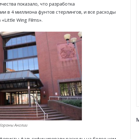
чества показало, что разработка
и в 4 миллиона фунтов стерлингов, и все расходы
Little Wing Films».
Короны Англии
аферисты фальсифицировали расходы на более чем