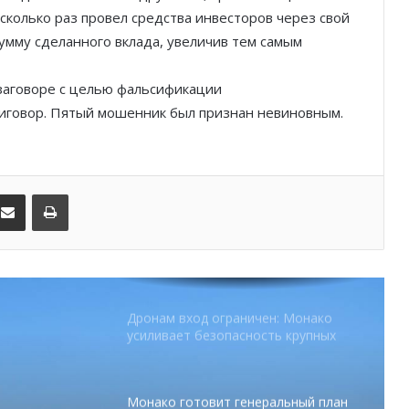
партнёрство ради безопасных
сколько раз провел средства инвесторов через свой
летних ночей
сумму сделанного вклада, увеличив тем самым
В Монако раскрыли мошенничество
с драгоценностями на сумму свыше
заговоре с целью фальсификации
€1 млн
иговор. Пятый мошенник был признан невиновным.
От Нью-Йорка до Монако: BIG ART
FESTIVAL готовит вечер мирового
уровня на Лазурном Берегу
kedIn
Поделиться по электронной почте
Распечатать
Дронам вход ограничен: Монако
усиливает безопасность крупных
мероприятий
Монако готовит генеральный план
развития: что изменится в
Княжестве
Благотворительный забег в Монако