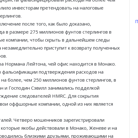
олило инвесторам претендовать на налоговые
ерлингов.
П
лючение после того, как было доказано,
да в размере 275 миллионов фунтов стерлингов в
ые компании, чтобы скрыть в дальнейшем следы
а незамедлительно приступит к возврату полученных
ов.
ра Нормана Лейтона, чей офис находится в Монако.
 в фальсификации подтверждения расходов на
Князь Альбер II и Принцесса
на более, чем 250 миллионов фунтов стерлингов, в
Шарлен посетили 77-й Бал
ван и Господин Сэвилл занимались подделкой
Красного Креста Монако
луждение следователей HMRC. Для сокрытия
вои оффшорные компании, одной из них является
Шарль Леклер вновь в борьбе:
Ferrari набирает скорость перед
паузой
талей. Четверо мошенников зарегистрировали
, которые якобы действовали в Монако, Женеве и на
SBM и Be Safe Monaco продлили
ководились близкими друзьями, проживающими на