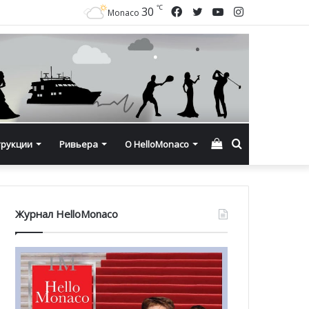
℃
Facebook
Twitter
YouTube
Instagram
30
Monaco
Смотреть
Искать
трукции
Ривьера
О HelloMonaco
корзину
Журнал HelloMonaco