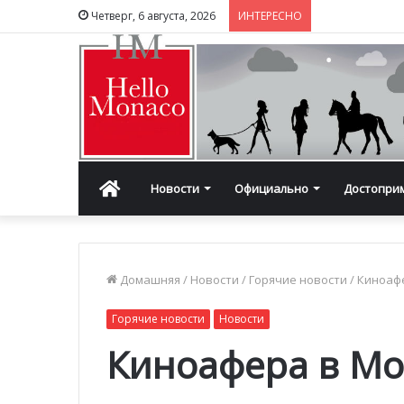
Четверг, 6 августа, 2026
ИНТЕРЕСНО
Главная
Новости
Официально
Достопри
Домашняя
/
Новости
/
Горячие новости
/
Киноаф
Горячие новости
Новости
Киноафера в Мо