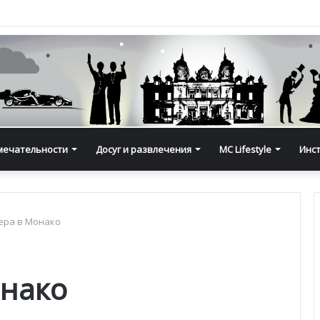
мечательности
Досуг и развлечения
MC Lifestyle
Инс
ера в Монако
нако