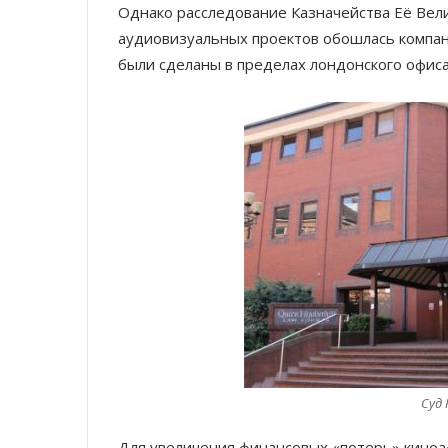
Однако расследование Казначейства Её Вели
аудиовизуальных проектов обошлась компани
были сделаны в пределах лондонского офиса «
Суд 
Для увеличения финансовых «потерь» кино