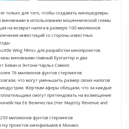
не только для того, чтобы создавать киношедевры.
ы виновными в использовании мошеннической схемы
ая на возврат налога в размере 100 миллионов
ивлечения инвестиций со стороны известных
езды.
ittle Wing Films» для разработки кинопроектов.
наны виновными главный бухгалтер и два
т Беван и Энтони Чарльз Сэвилл.
более 76 миллионов фунтов стерлингов
лагали, что могут уменьшить размер своих налогов
оиндустрии. Жертвам аферы обещали, что за каждые
гоплательщики смогут претендовать на возмещение
начейства Её Величества (Her Majesty Revenue and
 250 миллионов фунтов стерлингов
отку проектов кинофильмов в Монако.