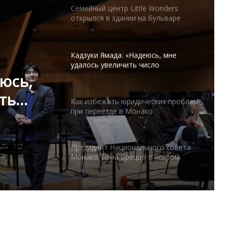
Кадзуки Ямада: «Надеюсь, мне
удалось увеличить число
поклонников классической музыки в
Монако»
Как избежать юридических проблем
при переезде в Монако
ческих
Президент Национального совета
е в
Монако Тома Бреццо о «сером
списке» и других актуальных
вопросах
юсь,
Прогулки по озеру Комо с Bellagio
ть
Water Sports
 в
Луи Дюкрюэ, президент и хранитель
наследия футбольной команды
Barbagiuans de Monaco