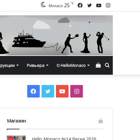
℃
Facebook
Twitter
YouTube
Instagram
25
Monaco
Смотреть
Искать
трукции
Ривьера
О HelloMonaco
корзину
Facebook
Twitter
YouTube
Instagram
Магазин
Hello Monaco №14 Весна 2026