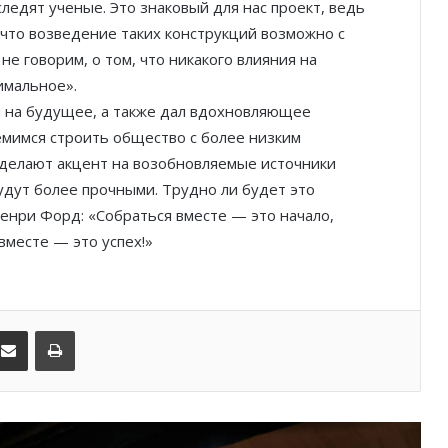
едят ученые. Это знаковый для нас проект, ведь
Ольга Таран: «Слово «Hello»
интернационально, его понимают
 что возведение таких конструкций возможно с
на всех языках. Оно несет в себе
е говорим, о том, что никакого влияния на
хорошую энергию и дружелюбие!»
имальное».
Пьер Булез в фокусе Весеннего
ы на будущее, а также дал вдохновляющее
фестиваля искусств Монте-Карло
емимся строить общество с более низким
сделают акцент на возобновляемые источники
будут более прочными. Трудно ли будет это
Больше, чем просто команда: как
женский волейбол AS Monaco
Генри Форд: «Собраться вместе — это начало,
творит историю
вместе — это успех!»
Норберт Сири, историк ФК
«Монако»: «Князь Ренье III был
нашим главным болельщиком!»
kedIn
Поделиться по электронной почте
Распечатать
Семейный центр Little Wonders
открылся в здании на бульваре
Ренье III