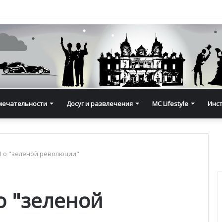
мечательности
Досуг и развлечения
MC Lifestyle
Инс
II о "зеленой революции"
 о "зеленой