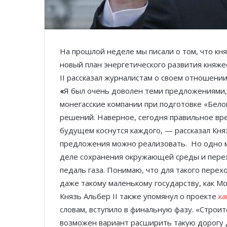
На прошлой неделе мы писали о том, что кн
новый план энергетического развития княже
II рассказал журналистам о своем отношении
«
Я был очень доволен теми предложениями,
монегасские компании при подготовке «Бело
решений. Наверное, сегодня правильное вр
будущем коснутся каждого, — рассказал Княз
предложения можно реализовать. Но одно мо
деле сохранения окружающей среды и перех
педаль газа. Понимаю, что для такого перех
даже такому маленькому государству, как Мон
Князь Альбер II также упомянул о проекте
ка
словам, вступило в финальную фазу. «Строи
возможен вариант расширить такую дорогу д