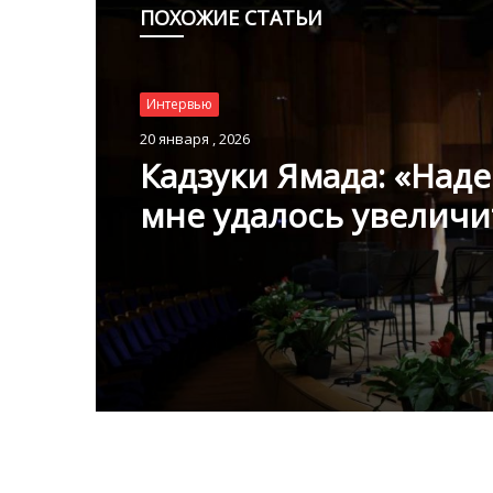
ПОХОЖИЕ СТАТЬИ
Интервью
Интервью
26 июля , 2025
20 января , 2026
Как избежать юриди
проблем при переезд
Монако
Кадзуки Ямада: «Наде
мне удалось увеличи
число поклонников
классической музыки
Монако»