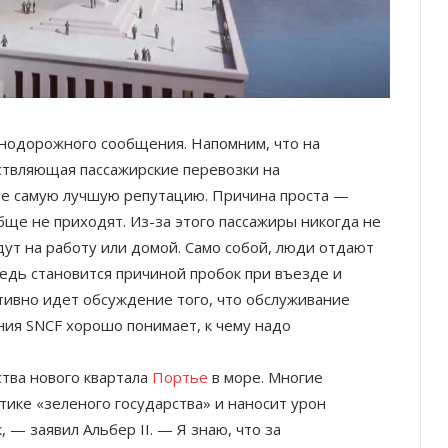
знодорожного сообщения. Напомним, что на
твляющая пассажирские перевозки на
не самую лучшую репутацию. Причина проста —
ще не приходят. Из-за этого пассажиры никогда не
дут на работу или домой. Само собой, люди отдают
едь становится причиной пробок при въезде и
тивно идет обсуждение того, что обслуживание
ния SNCF хорошо понимает, к чему надо
Луи Дюкрюэ, президент и хранитель
ства нового квартала
Портье
в море. Многие
наследия футбольной команды
тике «зеленого государства» и наносит урон
Barbagiuans de Monaco
 — заявил Альбер II. — Я знаю, что за