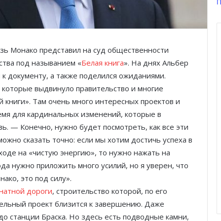
П
язь Монако представил на суд общественности
ства под называнием «
Белая книга
». На днях Альбер
 к документу, а также поделился ожиданиями.
 которые выдвинуло правительство и многие
й книги». Там очень много интересных проектов и
емя для кардинальных изменений, которые в
ь. — Конечно, нужно будет посмотреть, как все эти
жно сказать точно: если мы хотим достичь успеха в
оде на «чистую энергию», то нужно нажать на
ода нужно приложить много усилий, но я уверен, что
ако, это под силу».
натной дороги
, строительство которой, по его
тельный проект близится к завершению. Даже
о станции Браска. Но здесь есть подводные камни,