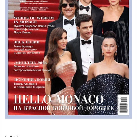
посвящёнными Саше Гитри:
«60 дней тюрьмы»
и
«Саша
против Гитри»
.
Публику ждёт богатая, разноплановая программа — от
современной драматургии и гибридных форм до вечной
классики и молодых авторов — всё в фирменном стиле
Антеи Соньо, с её чувством истории и театрального
повествования.
За пределами сцены: пространство
обучения и творчества
Театр Муз — это гораздо больше, чем просто сцена.
Это живое, дышащее пространство творчества.
В течение года здесь проходят курсы актёрского
мастерства и мастер-классы для детей, подростков и
взрослых — формируя новое поколение артистов.