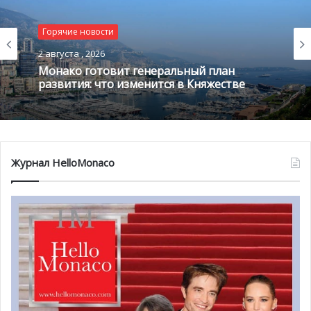
Энтузиазм Соньо задаёт тон всему сезону, который
Горячие новости
объединит признанные постановки с Фестиваля в
Авиньоне, парижские хиты и новые театральные
2 августа , 2026
открытия, готовые покорить сердца зрителей.
Монако готовит генеральный план
развития: что изменится в Княжестве
Что уже известно
Хотя полный репертуар пока не опубликован, из-за
кулис уже просочились некоторые намёки.
Журнал HelloMonaco
В программе, возможно, появится трогательная пьеса
«Они не заслуживают твоих слёз»
(
Ils ne méritent pas tes
larmes
).
Прошлые сезоны радовали смелыми проектами вроде
«Одиссея: музыкальная конференция»
— оригинального
сочетания театра и музыки, а также постановками,