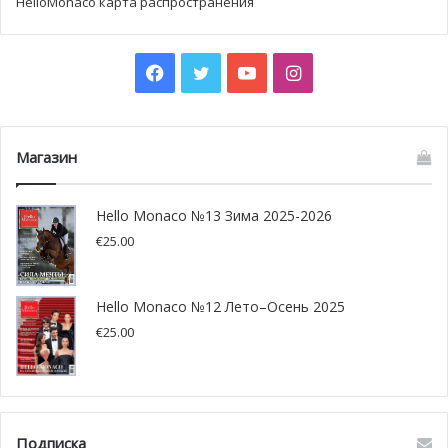
HelloMonaco карта распространения
Летние театральные лагеря собирают юных актёров
для недельного погружения в искусство сцены и
Facebook
Twitter
YouTube
Instagram
сторителлинга.
Само здание театра имеет поэтичную историю: когда-то
здесь была пекарня, любовно превращённая в театр —
Магазин
символ тепла и мастерства, ставших его душой.
Примечательно, что театр существует полностью на
Hello Monaco №13 Зима 2025-2026
частные средства, без постоянного государственного
€
25.00
финансирования — подлинное доказательство
преданности его директора и команды.
Контакты
Hello Monaco №12 Лето–Осень 2025
€
25.00
www.letheatredesmuses.com
Телефон: +377 97 98 10 93
Email:
reservations@theatredesmuses.com
Подписка