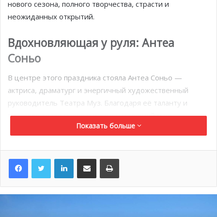
нового сезона, полного творчества, страсти и
неожиданных открытий.
Вдохновляющая у руля: Антеа
Соньо
В центре этого праздника стояла Антеа Соньо —
актриса, драматург и энергичный художественный
руководитель Театра Муз. Благодаря её таланту и
видению театр превратился в настоящий маяк
Показать больше
сценического искусства.
В эти вечера Соньо предложила зрителям не просто
LinkedIn
Поделиться по электронной почте
Распечатать
презентацию программы, а полноценное сольное шоу
— с юмором, личными историями и мультимедийными
элементами. Её цель была проста: заставить публику
захотеть увидеть всё.