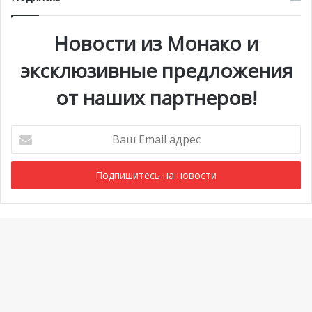
Новости из Монако и
эксклюзивные предложения
от наших партнеров!
Ваш
Email
адрес
Мероприятия
1 июля @ 10:00
-
6 сентября @ 20:00
АВГ
6
Выставка «Монако и автомобиль: от 1893 года до
Ba
наших дней»
to