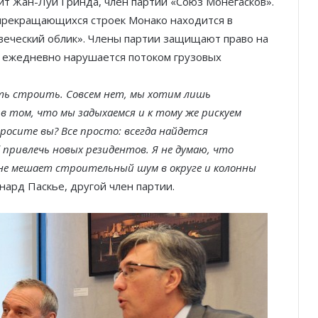
ит Жан-Луи Гринда, член партии «Союз Монегасков».
епрекращающихся строек Монако находится в
веческий облик». Члены партии защищают право на
й ежедневно нарушается потоком грузовых
ть строить. Совсем нет, мы хотим лишь
 том, что мы задыхаемся и к тому же рискуем
просите вы? Все просто: всегда найдется
привлечь новых резидентов. Я не думаю, что
не мешает строительный шум в округе и колонны
нард Паскье, другой член партии.