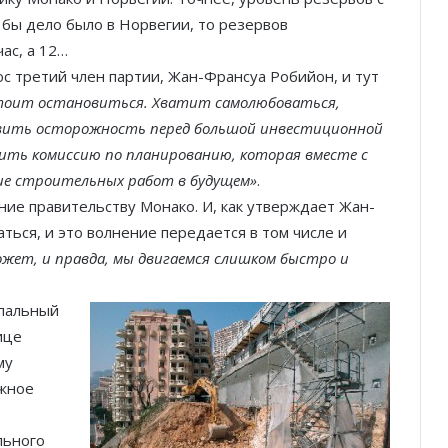
 бы дело было в Норвегии, то резервов
ас, а 12…
ос третий член партии, Жан-Франсуа Робийон, и тут
стоит остановиться. Хватит самолюбоваться,
оявить осторожность перед большой инвестиционной
дить комиссию по планированию, которая вместе с
ие строительных работ в будущем»
.
ие правительству Монако. И, как утверждает Жан-
ться, и это волнение передается в том числе и
жет, и правда, мы двигаемся слишком быстро и
пальный
ице
му
Князь Альбер II и Принцесса
ажное
Шарлен посетили 77-й Бал
Красного Креста Монако
льного