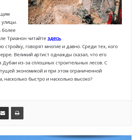
Шарль Леклер вновь в борьбе:
Ferrari набирает скорость перед
ущим
паузой
 улицы.
ь более
SBM и Be Safe Monaco продлили
лле Трианон читайте
здесь
.
партнёрство ради безопасных
ю стройку, говорят многие и давно. Среди тех, кого
летних ночей
ерре. Великий артист однажды сказал, что его
в Дубаи из-за сплошных строительных лесов. С
В Монако раскрыли мошенничество
с драгоценностями на сумму свыше
стущей экономикой и при этом ограниченной
€1 млн
, насколько быстро и насколько высоко?
От Нью-Йорка до Монако: BIG ART
FESTIVAL готовит вечер мирового
уровня на Лазурном Берегу
kedIn
Поделиться по электронной почте
Распечатать
Дронам вход ограничен: Монако
усиливает безопасность крупных
мероприятий