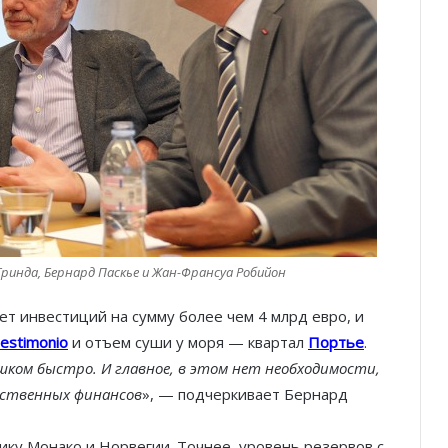
Гринда, Бернард Паскье и Жан-Франсуа Робийон
т инвестиций на сумму более чем 4 млрд евро, и
estimonio
и отъем суши у моря — квартал
Портье
.
шком быстро. И главное, в этом нет необходимости,
ественных финансов
», — подчеркивает Бернард
ку Монако и Норвегии. Точнее, уровень резервов с