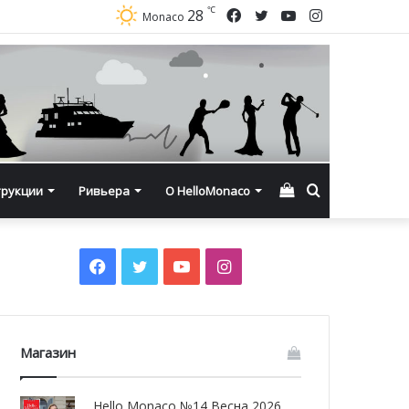
℃
Facebook
Twitter
YouTube
Instagram
28
Monaco
Смотреть
Искать
трукции
Ривьера
О HelloMonaco
корзину
Facebook
Twitter
YouTube
Instagram
Магазин
Hello Monaco №14 Весна 2026