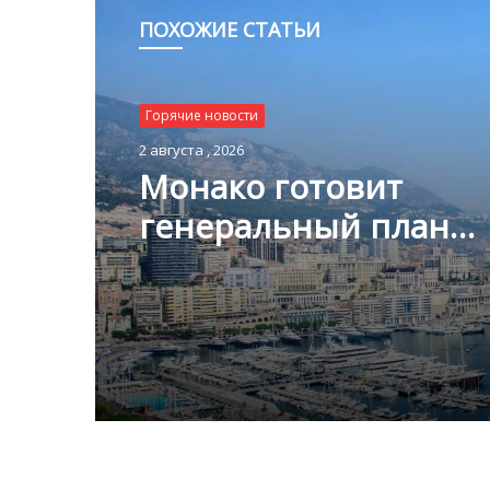
ПОХОЖИЕ СТАТЬИ
Горячие новости
1 августа , 2026
Горячие новости
Благотворительный з
2 августа , 2026
Монако помог детям
пяти континентах
Монако готовит
генеральный план
развития: что измени
Княжестве