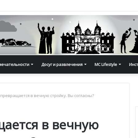
мечательности
Досуг и развлечения
MC Lifestyle
Инс
превращается в вечную стройку. Вы согласны?
ается в вечную