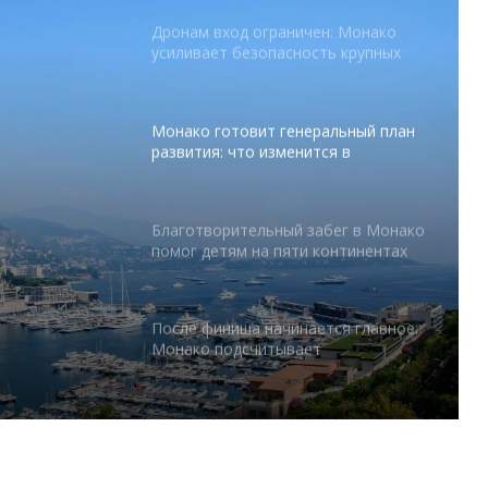
Монако готовит генеральный план
развития: что изменится в
Княжестве
Благотворительный забег в Монако
помог детям на пяти континентах
абег в
 на
После финиша начинается главное:
Монако подсчитывает
экономическую ценность Гран-при
Формулы-1
Отели Монако стали главным
драйвером роста индустрии
гостеприимства
тся в
Князь Альбер II и Принцесса
Шарлен посетили 77-й Бал
Красного Креста Монако