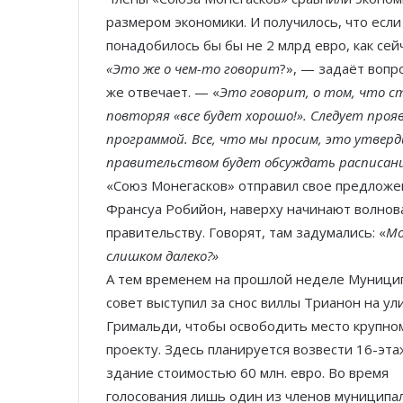
размером экономики. И получилось, что если
понадобилось бы бы не 2 млрд евро, как сейч
«Это же о чем-то говорит
?», — задаёт вопр
же отвечает. — «
Это говорит, о том, что 
повторяя «все будет хорошо!». Следует пр
программой. Все, что мы просим, это утвер
правительством будет обсуждать расписан
«Союз Монегасков» отправил свое предложен
Франсуа Робийон, наверху начинают волнова
правительству. Говорят, там задумались: «
Мо
слишком далеко?»
А тем временем на прошлой неделе Муници
совет выступил за снос виллы Трианон на ул
Гримальди, чтобы освободить место крупно
проекту. Здесь планируется возвести 16-эт
здание стоимостью 60 млн. евро. Во время
голосования лишь один из членов муниципа