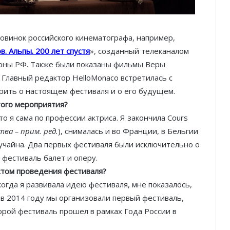
овинок российского кинематографа, например,
в. Альпы. 200 лет спустя
», созданный телеканалом
роны РФ. Также были показаны фильмы Веры
Главный редактор HelloMonaco встретилась с
рить о настоящем фестиваля и о его будущем.
того мероприятия?
то я сама по профессии актриса. Я закончила Cours
ва – прим. ред.
), снималась и во Франции, в Бельгии
лучайна. Два первых фестиваля были исключительно о
 фестиваль балет и оперу.
стом проведения фестиваля?
когда я развивала идею фестиваля, мне показалось,
е в 2014 году мы организовали первый фестиваль,
рой фестиваль прошел в рамках Года России в