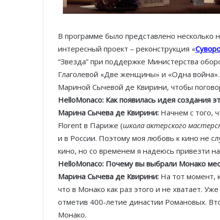
В программе было представлено несколько н
интересный проект – реконструкция «
Суворо
“Звезда” при поддержке Министерства обо
Глаголевой «Две женщины» и «Одна война». 
Мариной Сычевой де Квирини, чтобы погово
HelloMonaco: Как появилась идея создания э
Марина Сычева де Квирини:
Начнем с того, ч
Florent в Париже (
школа актерского мастерст
и в России. Поэтому моя любовь к кино не с
кино, но со временем я надеюсь привезти на
HelloMonaco: Почему вы выбрали Монако ме
Марина Сычева де Квирини:
На тот момент, 
что в Монако как раз этого и не хватает. Уж
отметив 400-летие династии Романовых. Вто
Монако.