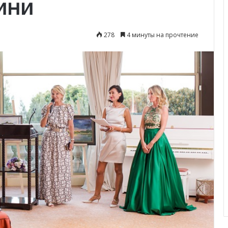
ини
278
4 минуты на прочтение