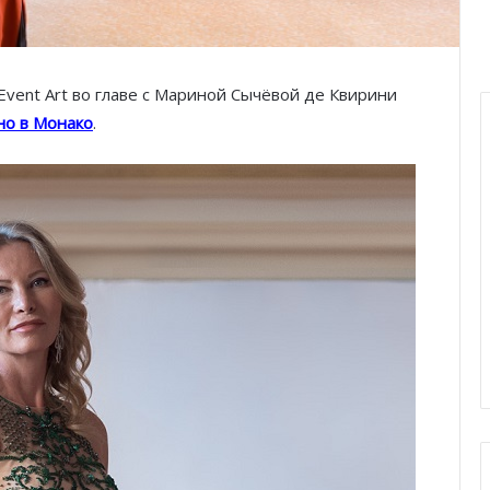
Event Art во главе с Мариной Сычёвой де Квирини
но в Монако
.