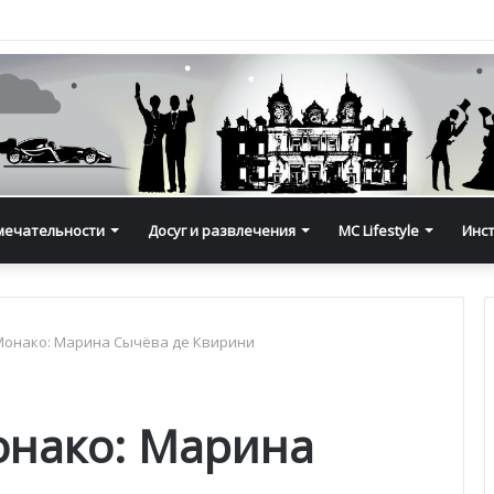
мечательности
Досуг и развлечения
MC Lifestyle
Инс
Монако: Марина Сычёва де Квирини
онако: Марина