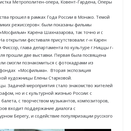
листка Метрополитен-опера, Ковент-Гардена, Оперы
сства прошел в рамках Года России в Монако. Темой
ликих режиссеров»: были показаны фильмы
«Мосфильм» Карена Шахназарова, так точно и с
а открытии фестиваля присутствовали: г-н Карен
 Фиссор, глава департамента по культуре г.Ниццы г-
аля прошли две выставки. Первая была посвящена
ли смогли познакомиться с фотокадрами из
 фондах «Мосфильма». Вторая экспозиция
ской художницы Елены Старковой.
цы. Задачей мероприятия стало знакомство жителей
рафом, но и с культурной жизнью России: с
 балета, с творчеством музыкантов, композиторов,
оров входит поддержание диалога с
рном Берегу, и содействие популяризации русского