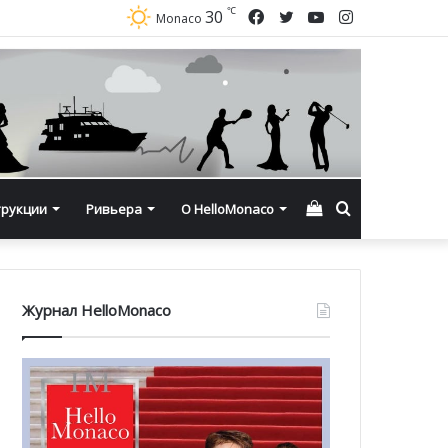
℃
Facebook
Twitter
YouTube
Instagram
30
Monaco
Смотреть
Искать
трукции
Ривьера
О HelloMonaco
корзину
Журнал HelloMonaco