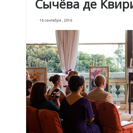
Сычёва де Квир
18 сентября , 2016