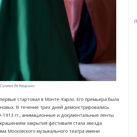
П
Сычева де Квирини
впервые стартовал в Монте-Карло. Его премьера была
новых. В течение трех дней демонстрировались
1913 гг., анимационные и документальные ленты
Украшением закрытия фестиваля стала звезда
има Московского музыкального театра имени