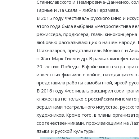
Станиславского и Немировича-Данченко, со
Гарнье и Ла Скала – Хибла Герзмава.
В 2015 году Фестиваль русского кино и иску
этого года была выбрана «Ретроспектива ве
режиссера, продюсера, главы киноконцерна 
любовью рассказывающих о нашем народе. Н
Шахназаров, представитель Монако г-н Анри
н Жан-Марк Гием и др. В рамках кинофестив
70- летию Победы. В фойе кинотеатра зрите
известных фильмов о войне, находящихся в
представила работы самобытной, яркой рус
В 2016 году Фестиваль расширил свои грани
княжества не только с российским кинематог
вершинами театрального искусства, русского
художников. Кроме того, в планы организат
соотечественниками, проживающими на Лазу
языка и русской культуры.