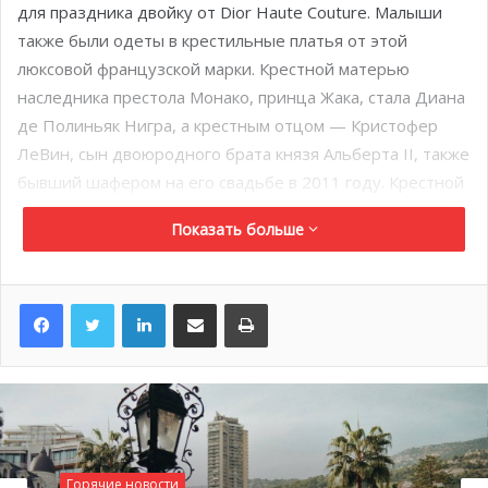
для праздника двойку от Dior Haute Couture. Малыши
также были одеты в крестильные платья от этой
люксовой французской марки. Крестной матерью
наследника престола Монако, принца Жака, стала Диана
де Полиньяк Нигра, а крестным отцом — Кристофер
ЛеВин, сын двоюродного брата князя Альберта II, также
бывший шафером на его свадьбе в 2011 году. Крестной
принцессы Габриэллы стала южноафриканская подруга
Показать больше
княгини Шарлин, Нерин Пиенаар, а крёстным — её
младший брат, Гарет Уиттсток. Собор был украшен 6000
белыми розами, лилиями и пионами. В завершении
LinkedIn
Поделиться по электронной почте
Распечатать
мессы архиепископ Барси зачитал приветствие от Папы
Римского, Франсуа.
Горячие новости