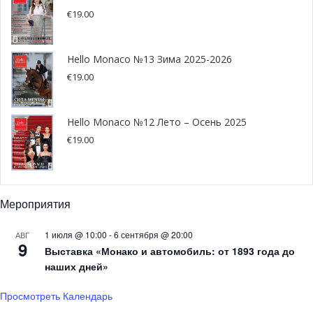
момента начала чемпионата. Во время гонок на первом
€
19.00
повороте трассы произошла крупная авария с участием
нескольких болидов, никто из гонщиков не пострадал.
Hello Monaco №13 Зима 2025-2026
Пилоты монегасской команды Venturi заняли 7-е и 11-е
€
19.00
места.
В пятницу 8-го мая, по случаю национального праздника
— дня окончания Второй мировой войны во Франции,
Hello Monaco №12 Лето – Осень 2025
были закрыты почтовые отделения Монако. Для
€
19.00
Княжества этот день не является государственным
праздником, следующим в череде
многочисленных
выходных месяца
станет 14 мая — религиозный
Мероприятия
праздник Вознесения.
1 июля @ 10:00
-
6 сентября @ 20:00
АВГ
9
Выставка «Монако и автомобиль: от 1893 года до
наших дней»
Просмотреть Календарь