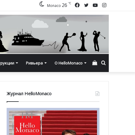
℃
Facebook
Twitter
YouTube
Instagram
26
Monaco
Смотреть
Искать
трукции
Ривьера
О HelloMonaco
корзину
Журнал HelloMonaco