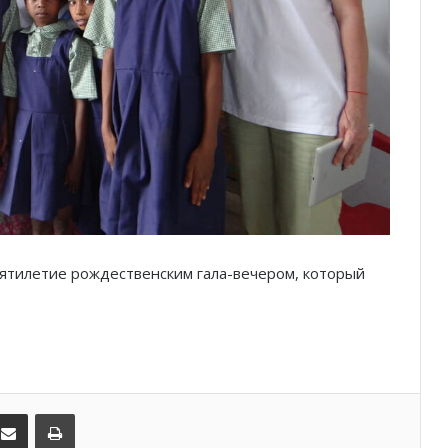
Князь Альбер II и Принцесса
Шарлен посетили 77-й Бал
Красного Креста Монако
Шарль Леклер вновь в борьбе:
Ferrari набирает скорость перед
паузой
SBM и Be Safe Monaco продлили
партнёрство ради безопасных
летних ночей
 пятилетие рождественским гала-вечером, который
В Монако раскрыли мошенничество
с драгоценностями на сумму свыше
€1 млн
От Нью-Йорка до Монако: BIG ART
FESTIVAL готовит вечер мирового
уровня на Лазурном Берегу
kedIn
Поделиться по электронной почте
Распечатать