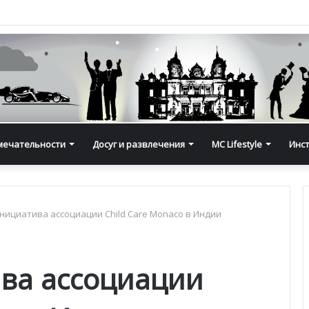
мечательности
Досуг и развлечения
MC Lifestyle
Инс
нициатива ассоциации Child Care Monaco в Индии
ва ассоциации