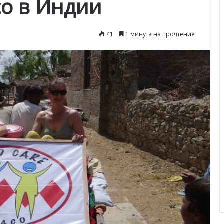
co в Индии
41
1 минута на прочтение