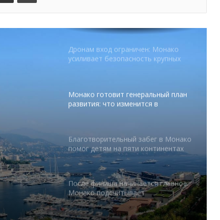
Дронам вход ограничен: Монако
усиливает безопасность крупных
мероприятий
Монако готовит генеральный план
развития: что изменится в
Княжестве
Благотворительный забег в Монако
помог детям на пяти континентах
абег в
 на
После финиша начинается главное:
Монако подсчитывает
экономическую ценность Гран-при
Формулы-1
Отели Монако стали главным
драйвером роста индустрии
гостеприимства