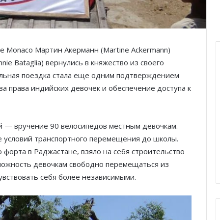
re Monaco Мартин Акерманн (Martine Ackermann)
ie Bataglia) вернулись в княжество из своего
ельная поездка стала еще одним подтверждением
а права индийских девочек и обеспечение доступа к
ей — вручение 90 велосипедов местным девочкам.
е условий транспортного перемещения до школы.
 форта в Раджастане, взяло на себя строительство
можность девочкам свободно перемещаться из
увствовать себя более независимыми.