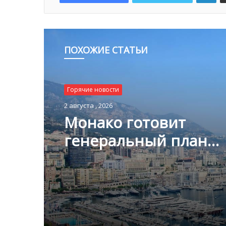
ПОХОЖИЕ СТАТЬИ
Горячие новости
1 августа , 2026
Горячие новости
Благотворительный з
2 августа , 2026
Монако помог детям
пяти континентах
Монако готовит
генеральный план