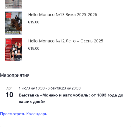
Нью-Йорке князь Альбер II наградил премией князя
Ренье III американского режиссёра и продюсера Джона
Hello Monaco №13 Зима 2025-2026
М. Чу. Почетная премия, учреждённая в память о его
€
19.00
отце, отмечает выдающихся деятелей искусства,
проявивших щедрость и гуманизм. Суверен подчеркнул,
Hello Monaco №12 Лето – Осень 2025
что она отражает ценности его родителей —
€
19.00
преданность благотворительности, искусству и
человечности.
Ранее лауреатами становились Майкл Дуглас, Джеймс
Мероприятия
Кэмерон и Джордж Лукас. Джон М. Чу, известный по
1 июля @ 10:00
-
6 сентября @ 20:00
АВГ
фильмам Crazy Rich Asians и Wicked, связан с Фондом
10
Выставка «Монако и автомобиль: от 1893 года до
более 20 лет.
наших дней»
Просмотреть Календарь