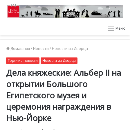
Меню
Домашняя
/
Новости
/
Новости из Дворца
Горячие новости
Новости из Дворца
Дела княжеские: Альбер II на
открытии Большого
Египетского музея и
церемония награждения в
Нью-Йорке