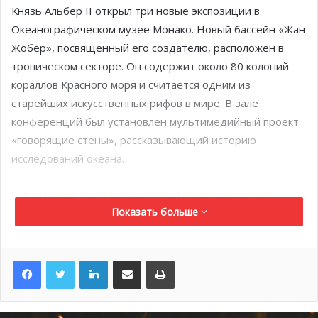
Князь Альбер II открыл три новые экспозиции в
Океанографическом музее Монако. Новый бассейн «Жан
Жобер», посвящённый его создателю, расположен в
тропическом секторе. Он содержит около 80 колоний
кораллов Красного моря и считается одним из
старейших искусственных рифов в мире. В зале
конференций был установлен мультимедийный проект
«говорящие стены», рассказывающий историю
исследований океана.
Суверен с интересом прогулялся по залам, изучил
Показать больше
новинки и пообщался с сотрудниками. В завершение
глава Монако открыл три каменные плиты в честь
благотворителей, поддерживающих миссию музея по
LinkedIn
Поделиться по электронной почте
Распечатать
сохранению океанов.
Суверен на премии «
Slow