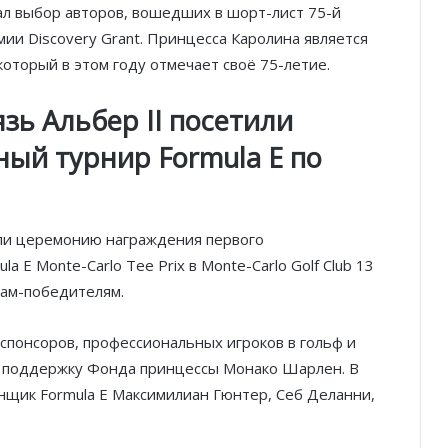
ал выбор авторов, вошедших в шорт-лист 75-й
ремии Discovery Grant. Принцесса Каролина является
торый в этом году отмечает своё 75-летие.
зь Альбер II посетили
ый турнир Formula E по
или церемонию награждения первого
 E Monte-Carlo Tee Prix в Monte-Carlo Golf Club 13
дам-победителям.
спонсоров, профессиональных игроков в гольф и
в поддержку Фонда принцессы Монако Шарлен. В
нщик Formula E Максимилиан Гюнтер, Себ Деланни,