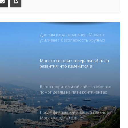
От Нью-Йорка до Монако: BIG ART
FESTIVAL готовит вечер мирового
уровня на Лазурном Берегу
Дронам вход ограничен: Монако
усиливает безопасность крупных
мероприятий
Монако готовит генеральный план
развития: что изменится в
Княжестве
Благотворительный забег в Монако
помог детям на пяти континентах
тся в
После финиша начинается главное:
Монако подсчитывает
экономическую ценность Гран-при