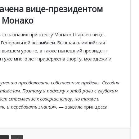
ачена вице-президентом
 Монако
ьно назначил принцессу Монако Шарлен вице-
Князь Альбер II и Принцесса
Шарлен посетили 77-й Бал
 Генеральной ассамблеи. Бывшая олимпийская
Красного Креста Монако
а высшем уровне, а также нынешний президент
 уже много лет привержена спорту, молодёжи и
Шарль Леклер вновь в борьбе:
Ferrari набирает скорость перед
паузой
 умению преодолевать собственные пределы. Сегодня
тсменам. Поэтому я подхожу к этой роли с глубоким
SBM и Be Safe Monaco продлили
партнёрство ради безопасных
т стремление к совершенству, но также и
летних ночей
ь и передавать знания»
, — заявила принцесса
В Монако раскрыли мошенничество
с драгоценностями на сумму свыше
€1 млн
kedIn
Поделиться по электронной почте
Распечатать