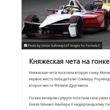
Photo by Simon Galloway/LAT Images for Formula E
Княжеская чета на гонке
Княжеская чета посетила вторую гонку Monac
первое место победителю Оливеру Роуленду
второе место Фелипе Друговича.
Позже вечером супруги посетили гала-ужин E
Князя Монако Альбера II нидерландскому го