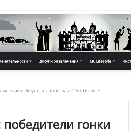
мечательности
Досуг и развлечения
MC Lifestyle
Инс
княжеские: победители гонки Monaco E-Prix 1 и новое
: победители гонки