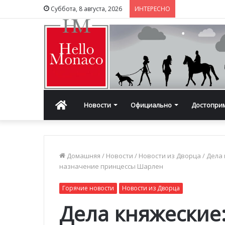
Суббота, 8 августа, 2026
ИНТЕРЕСНО
Главная
Новости
Официально
Достопри
Домашняя
/
Новости
/
Новости из Дворца
/
Дела 
назначение принцессы Шарлен
Горячие новости
Новости из Дворца
Дела княжеские