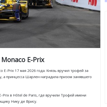
П
 Monaco E-Prix
o E-Prix 17 мая 2026 года. Князь вручил трофей за
, а принцесса Шарлен наградила призом занявшего
-Prix в Hôtel de Paris, где вручили Трофей имени
нщику Нику де Врису.