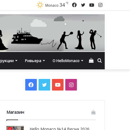
℃
Facebook
Twitter
YouTube
Instagram
34
Monaco
Смотреть
Искать
трукции
Ривьера
О HelloMonaco
корзину
Facebook
Twitter
YouTube
Instagram
Магазин
Hello Monaco №14 Весна 2026