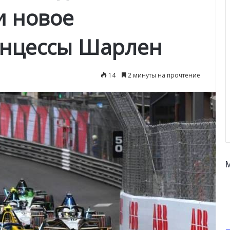
и новое
инцессы Шарлен
14
2 минуты на прочтение