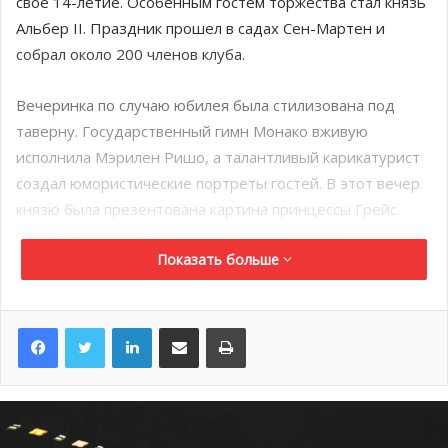
свое 14-летие. Особенным гостем торжества стал князь
Альбер II. Праздник прошел в садах Сен-Мартен и
собрал около 200 членов клуба.
Вечеринка по случаю юбилея была стилизована под
таверну. Государственный гимн Монако вживую
исполнила Мэрилен Ришо, а талантливый карикатурист
создал юмористические портреты гостей. В этот вечер
князю была презентована картина принцессы Грейс
Келли, созданная художником Аланом Уолше.
Показать больше
Выставка «Тёрнер: великое
наследие» открылась в
LinkedIn
Поделиться по электронной почте
Распечатать
присутствии главы Монако
C 6 июля по 1 сентября Гримальди Форум в
сотрудничестве с галереей Тейт представляет выставку