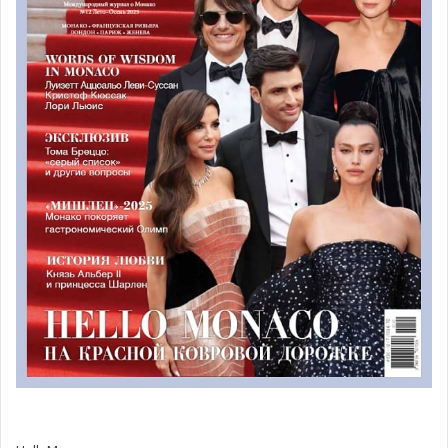
отражено в диалоге с тридцатью работами ведущих
современных художников, в том числе Джона Акомфры,
Олафура Элиассона, Ричарда Лонга, Корнелии Паркера,
Кэти Патерсон, Марка Ротко и Джессика Уорбойса.
Князь на Monaco Energy Boat
Challenge
С 1 по 6 июля в княжестве прошел 11-й Energy Boat
Challenge. Мероприятие при поддержке Яхт-клуба
Монако стало ведущей международной встречей,
посвященной новым технологиям и альтернативным
источникам энергии. Важную для индустрии яхтинга
встречу посетил глава княжества.
Ежегодно событие объединяет молодых инженеров из
школ и университетов по всему миру, давая им