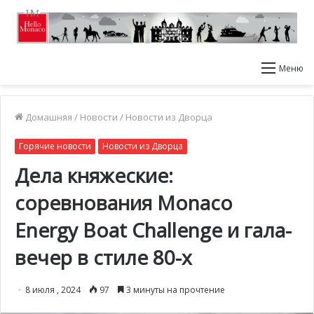
Меню
Домашняя
/
Новости
/
Новости из Дворца
Горячие новости
Новости из Дворца
Дела княжеские:
соревнования Monaco
Energy Boat Challenge и гала-
вечер в стиле 80-х
8 июля , 2024
97
3 минуты на прочтение