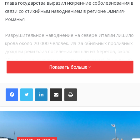
глава государства выразил искренние соболезнования в
связи со стихийным наводнением в регионе Эмилия-
Романья.
Разрушительное наводнение на севере Италии лишило
крова около 20 000 человек. Из-за обильных проливных
дождей реки близ поселений вышли из берегов, около
40 населенных пунктов остались под водой. На данный
Показать больше
момент число жертв достигло 14 человек, один человек
числится пропавшим без вести. Бедствие было названо
одним из самых катастрофических за последние 100
LinkedIn
Поделиться по электронной почте
Распечатать
лет.
Шарлотта и Беатрис Казираги
на церемонии открытия в
Каннах