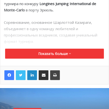
турнира по конкуру
Longines Jumping International de
Monte-Carlo
в порту Эркюль.
Соревнование, основанное Шарлоттой Казираги,
объединяет в одну команду любителей и
профессиональных всадников, создавая уникальный
формат турнира.
Показать больше
Принцесса Каролина и Шарлотта Казираги вручили
награды победителям — семейному дуэту отца и
дочери Лизы и Эмануэле Гаудиано.
LinkedIn
Поделиться по электронной почте
Распечатать
Благотворительное мероприятие позволило собрать
20
000 евро
в пользу организации
AMADE
, основанной
принцессой Грейс и занимающейся защитой прав детей
по всему миру.