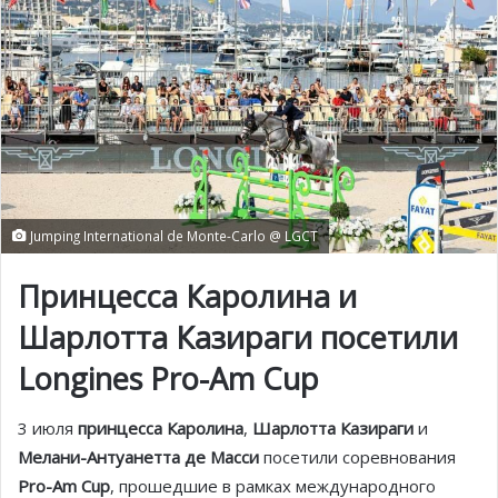
Jumping International de Monte-Carlo @ LGCT
Принцесса Каролина и
Шарлотта Казираги посетили
Longines Pro-Am Cup
3 июля
принцесса Каролина
,
Шарлотта Казираги
и
Мелани-Антуанетта де Масси
посетили соревнования
Pro-Am Cup
, прошедшие в рамках международного