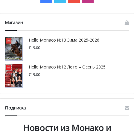
участие ученики таких монегасских школ, как La
Condamine, François d’Assise — Nicolas Barré, L’école des
Магазин
Révoires, а также ученики группы Choré-Voix, решившие
поучаствовать в данной постановке в свободное от
занятий время.
Hello Monaco №13 Зима 2025-2026
€
19.00
Фото: fr.montecarlosbm.com/gouv.mc
Hello Monaco №12 Лето – Осень 2025
€
19.00
Подписка
Новости из Монако и