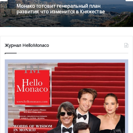
Монако готовит генеральный план
развития: что изменится в Княжестве
Журнал HelloMonaco
Этот междисциплинарный образовательный проект
проводится каждый год совместно с учебным
подразделением монегасского Балета и при
сотрудничестве Национального управления
образования, молодежи и спорта. В творческой
инициативе также задействована Музыкальная
Академия Монако и Театр Князя Ренье III. Значимую
поддержку крупному образовательному проекту для
детей также оказало Общество Морских Купаний