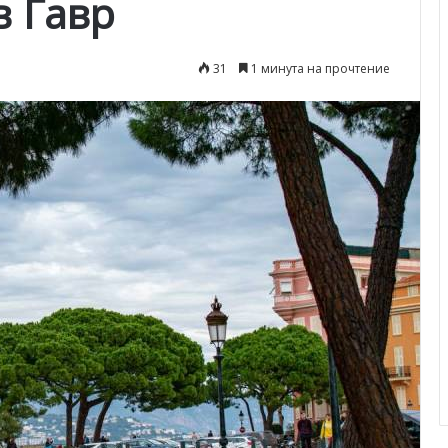
в Гавр
31
1 минута на прочтение