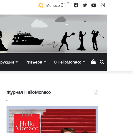
℃
Facebook
Twitter
YouTube
Instagram
31
Monaco
Смотреть
Искать
трукции
Ривьера
О HelloMonaco
корзину
Журнал HelloMonaco