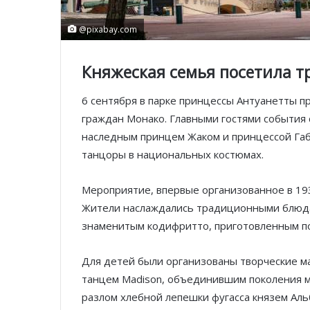
@pixabay.com
Княжеская семья посетила 
6 сентября в парке принцессы Антуанетты п
граждан Монако. Главными гостями события 
наследным принцем Жаком и принцессой Габ
танцоры в национальных костюмах.
Мероприятие, впервые организованное в 193
Жители наслаждались традиционными блюдам
знаменитым кодифритто, приготовленным по
Для детей были организованы творческие ма
танцем Madison, объединившим поколения м
разлом хлебной лепешки фугасса князем Альб