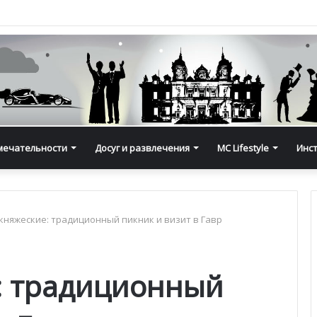
мечательности
Досуг и развлечения
MC Lifestyle
Инс
княжеские: традиционный пикник и визит в Гавр
: традиционный