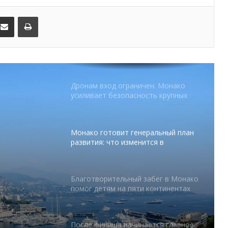
kedIn
Поделиться по электронной почте
Распечатать
От Нью-Йорка до Монако: BIG ART
FESTIVAL готовит вечер мирового
уровня на Лазурном Берегу
Дронам вход ограничен: Монако
усиливает безопасность крупных
мероприятий
Монако готовит генеральный план
развития: что изменится в
Княжестве
Благотворительный забег в Монако
помог детям на пяти континентах
тся в
После финиша начинается главное:
абег в
Монако подсчитывает
экономическую ценность Гран-при