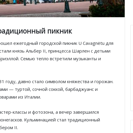
традиционный пикник
рошел ежегодный городской пикник U Cavagnëtu для
стали князь Альбер II, принцесса Шарлен с детьми
риэллой. Семью тепло встретили музыканты и
1 году, давно стало символом княжества и горожан.
и — туртой, сочной соккой, барбаджуанс и
варами из Италии.
стер-классы и фотозона, а вечер завершился
онегасков. Кульминацией стал традиционный
ером II.