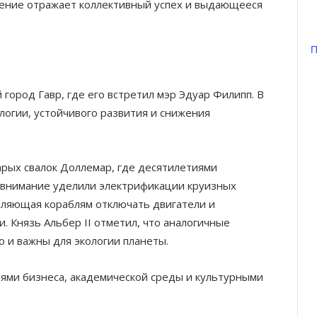
ашение отражает коллективный успех и выдающееся
П
Князь Альбер II и Принцесса
 город Гавр, где его встретил мэр Эдуар Филипп. В
Шарлен посетили 77-й Бал
Красного Креста Монако
логии, устойчивого развития и снижения
Шарль Леклер вновь в борьбе:
Ferrari набирает скорость перед
тарых свалок Доллемар, где десятилетиями
паузой
 внимание уделили электрификации круизных
воляющая кораблям отключать двигатели и
SBM и Be Safe Monaco продлили
и. Князь Альбер II отметил, что аналогичные
партнёрство ради безопасных
 и важны для экологии планеты.
летних ночей
лями бизнеса, академической среды и культурными
В Монако раскрыли мошенничество
с драгоценностями на сумму свыше
€1 млн