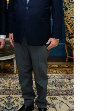
Князь Альбер II и Принцесса
Шарлен посетили 77-й Бал
Красного Креста Монако
Шарль Леклер вновь в борьбе:
Ferrari набирает скорость перед
паузой
SBM и Be Safe Monaco продлили
партнёрство ради безопасных
летних ночей