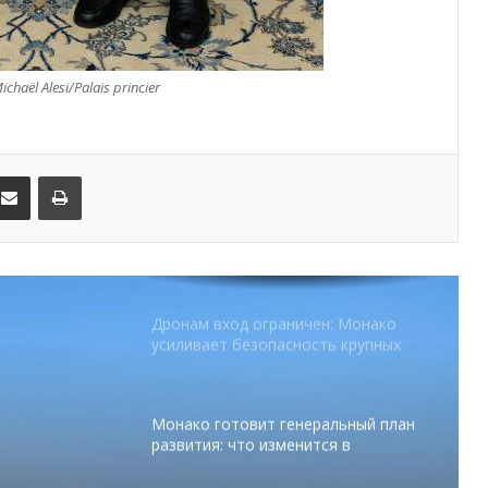
В Монако раскрыли мошенничество
с драгоценностями на сумму свыше
€1 млн
ichaël Alesi/Palais princier
От Нью-Йорка до Монако: BIG ART
FESTIVAL готовит вечер мирового
уровня на Лазурном Берегу
kedIn
Поделиться по электронной почте
Распечатать
Дронам вход ограничен: Монако
усиливает безопасность крупных
мероприятий
Монако готовит генеральный план
развития: что изменится в
Княжестве
Благотворительный забег в Монако
помог детям на пяти континентах
абег в