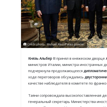
Crédit photo : Michaël Alesi/Palais princier
Князь Альбер II
принял в княжеском дворце
министров Италии, министра иностранных д
подчеркнула продолжающееся
дипломатиче
ходе переговоров обсуждались
двусторонни
качестве наблюдателя в комитете по франко
Таяни сопровождала высокопоставленная дел
генеральный секретарь Министерства иност