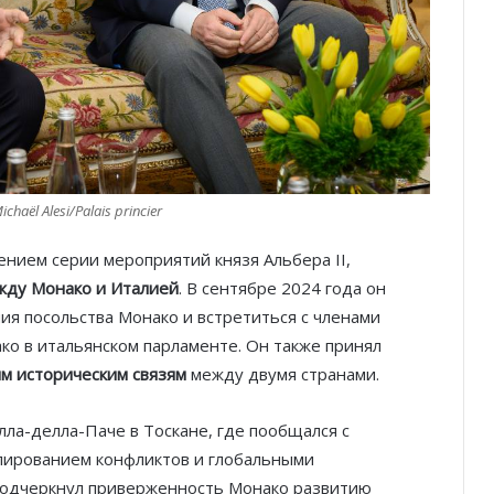
ichaël Alesi/Palais princier
ением серии мероприятий князя Альбера II,
ду Монако и Италией
. В сентябре 2024 года он
я посольства Монако и встретиться с членами
 в итальянском парламенте. Он также принял
им историческим связям
между двумя странами.
лла-делла-Паче в Тоскане, где пообщался с
ированием конфликтов и глобальными
подчеркнул приверженность Монако развитию