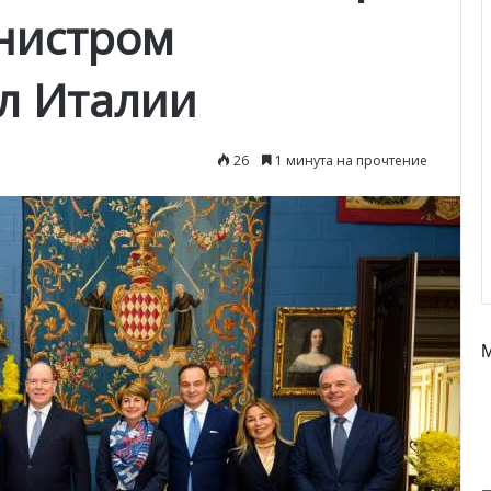
инистром
л Италии
26
1 минута на прочтение