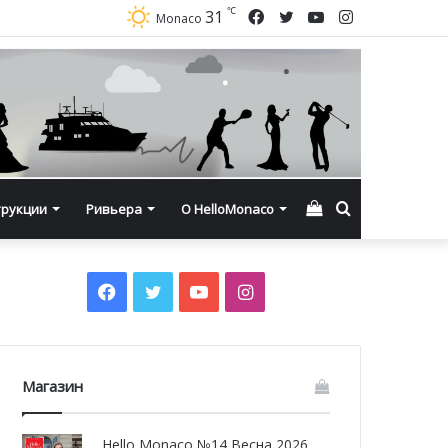
℃
Facebook
Twitter
YouTube
Instagram
31
Monaco
Смотреть
Искать
трукции
Ривьера
О HelloMonaco
корзину
Facebook
Twitter
YouTube
Instagram
Магазин
Hello Monaco №14 Весна 2026