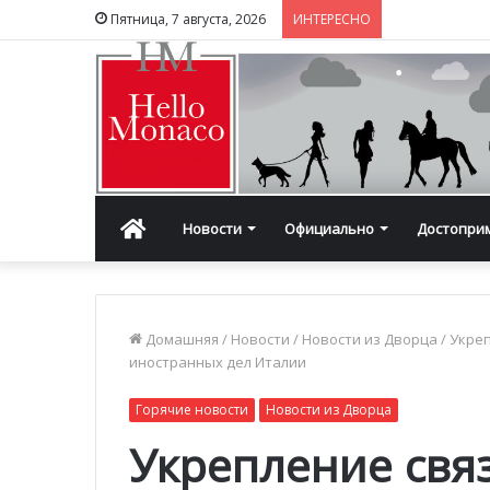
Пятница, 7 августа, 2026
ИНТЕРЕСНО
Главная
Новости
Официально
Достопри
Домашняя
/
Новости
/
Новости из Дворца
/
Укреп
иностранных дел Италии
Горячие новости
Новости из Дворца
Укрепление связ