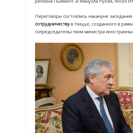
региона Пьемонт, и Мануэла Руози, посол Ит
Переговоры состоялись накануне заседани
сотрудничеству
в Ницце, созданного в рамк
сопредседательством министра иностранных