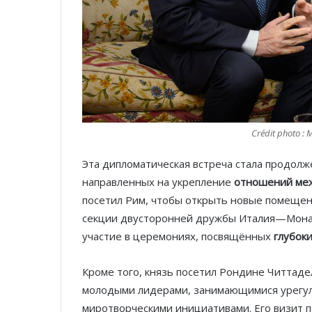
Crédit photo : M
Эта дипломатическая встреча стала продолж
направленных на укрепление
отношений меж
посетил Рим, чтобы открыть новые помещени
секции двусторонней дружбы Италия—Монако
участие в церемониях, посвящённых
глубок
Кроме того, князь посетил Рондине Читтаде
молодыми лидерами, занимающимися урегул
миротворческими инициативами. Его визит 