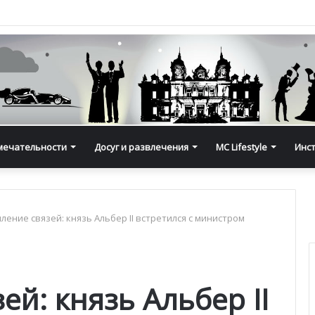
мечательности
Досуг и развлечения
MC Lifestyle
Инс
ление связей: князь Альбер II встретился с министром
ей: князь Альбер II