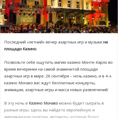
Последний «летний» вечер азартных игр и музыки
на
площади Казино
.
Позвольте себе ощутить магию казино Монте-Карло во
время вечеринки на самой знаменитой площади
азартных игр в мире. 26 сентября – ночь казино, и в 4-х
казино Монако вас ждут бесплатные концерты,
анимации, азартные игры и масса новых развлечений.
В эту ночь в
Казино Монако
можно будет сыграть в
разные игры: здесь вы найдете европейскую и
американскую рулетки, автоматы, которые будут