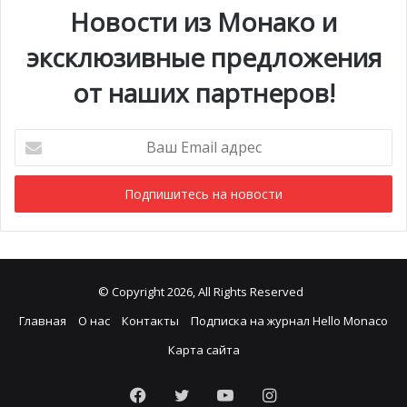
Новости из Монако и
эксклюзивные предложения
от наших партнеров!
Ваш
Email
адрес
© Copyright 2026, All Rights Reserved
Главная
О нас
Контакты
Подписка на журнал Hello Monaco
Карта сайта
Facebook
Twitter
YouTube
Instagram