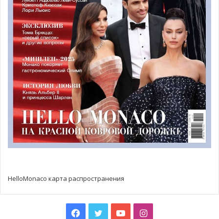
хорошо знать друг друга и чувствовать себя как дома».
Свой отдых в клубе можно начать с расслабляющего
массажа. Здесь также предусмотрена собственная
парикмахерская. Помимо SPA-зоны, в клубе есть
ресторан, где итальянский шеф-повар предложит вам
специальное гастрономическое меню здоровой пищи.
HelloMonaco карта распространения
Facebook
Twitter
YouTube
Instagram