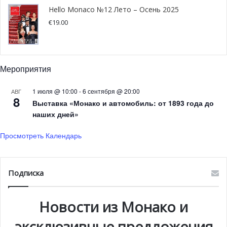
Hello Monaco №12 Лето – Осень 2025
€
19.00
Мероприятия
1 июля @ 10:00
-
6 сентября @ 20:00
АВГ
8
Выставка «Монако и автомобиль: от 1893 года до
наших дней»
Одной из недавних находок во время строительных
Просмотреть Календарь
работ стала зубная щетка, датированная 1914 годом.
Этот кусочек современной истории тоже стал частью
музея.
Подписка
Во время раскопок в гроте Сен-Мартен было найдено
Новости из Монако и
множество останков самых разнообразных животных
различных эпох: здесь и львы, и гиены, и волки, и
эксклюзивные предложения