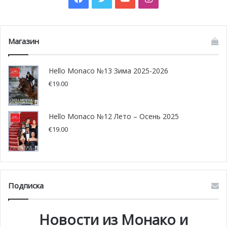
В скором времени машина будет доставлена Фондом
Магазин
Князя Альбера II на африканский континент для первого
запуска.
Hello Monaco №13 Зима 2025-2026
Не секрет, что запасы питьевой воды далеко не
€
19.00
безграничны. По прогнозам исследователей, уже к 2025
году многие страны могут ощутить серьезный дефицит
пресной воды. Ожидается, что первыми станут Африка,
Hello Monaco №12 Лето – Осень 2025
Южная Азия, Ближний Восток и Северный Китай. Уже в
€
19.00
2020 году эта проблема затронет не менее 75
миллионов жителей африканского континента. Такая
статистика еще раз доказывает необходимость и
важность инициатив, в которых Княжество Монако
Подписка
принимает активное участие.
Фото: monacochannel.mc
Новости из Монако и