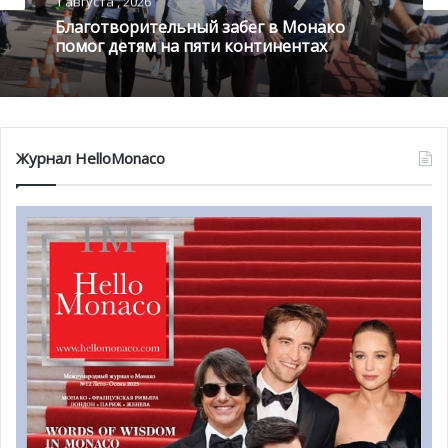
1 августа , 2026
Князя Альбера II возникла во время работы с
Благотворительный забег в Монако
ассоциацией Una Kids, которая и стала нашим мостиком
помог детям на пяти континентах
к организации правителя Монако».
По словам разработчиков, эта машина вырабатывает
250 литров питьевой воды в день. Такие машины будут
установлены в небольших городах. В то же время,
Журнал HelloMonaco
имеются аппараты и большего объема, которые будут
использоваться в крупных городах по всему миру, где
имеется недостаток питьевой воды.
Первую машину инженеры подарили Фонду Князя
Альбера II. На вручении на прошлой неделе
присутствовал и сам Князь Монако, который встретился
с представителями ассоциации Una kids и общества
«Seas.sa».
«Несколько месяцев назад мы встречались с
представителями ассоциации Una Kids, которые
предложили нам включить использование этих машин в