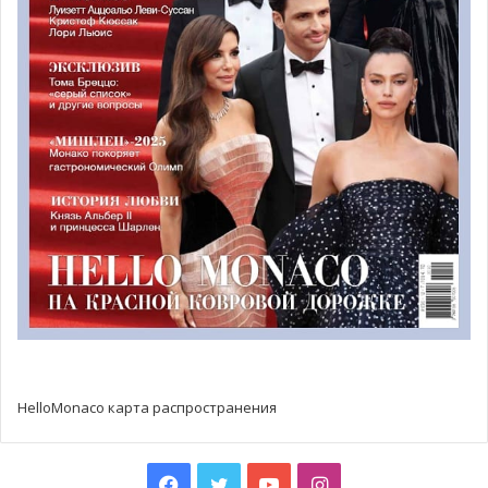
наши многочисленные совместные проекты по
улучшению условий жизни детей в бедных регионах
Африки. Нельзя не согласиться, что это очень полезная
инновационная техника, которая может сослужить
добрую службу. И вот благодаря представителям
общества «Seas.sa» этот весьма компактный первый
аппарат был доставлен в Монако и представлен Князю»,
— рассказал Бернар Фотриер, вице-президент Фонда
Князя Альбера II.
HelloMonaco карта распространения
Facebook
Twitter
YouTube
Instagram