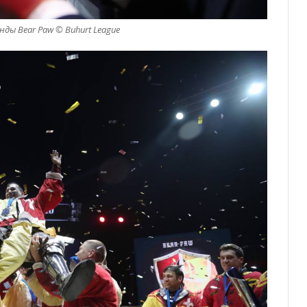
ды Bear Paw © Buhurt League