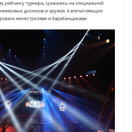
у рейтингу турнира, сражались на специальной
дневековых доспехов и оружия. А впечатляющее
ровано менестрелями и барабанщиками.