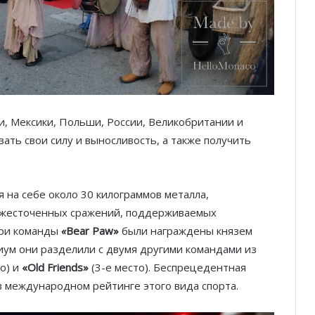
, Мексики, Польши, России, Великобритании и
зать свои силу и выносливость, а также получить
 на себе около 30 килограммов металла,
а ожесточенных сражений, поддерживаемых
ари команды
«
Bear Paw»
были награждены князем
иум они разделили с двумя другими командами из
то) и
«Old Friends»
(3-е место). Беспрецедентная
в международном рейтинге этого вида спорта.