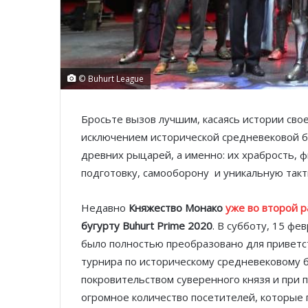
© Buhurt League
Бросьте вызов лучшим, касаясь истории свое
исключением исторической средневековой б
древних рыцарей, а именно: их храбрость, 
подготовку, самооборону и уникальную такт
Недавно
Княжество Монако
уже во второй р
бугурту Buhurt Prime 2020
. В субботу, 15 ф
было полностью преобразовано для приветст
турнира по историческому средневековому 
покровительством суверенного князя и при 
огромное количество посетителей, которые