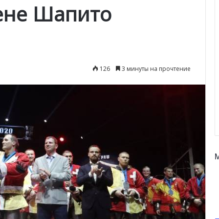
ене Шапито
126
3 минуты на прочтение