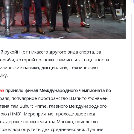
П
й рукой! Нет никакого другого вида спорта, за
орьбы, который позволит вам испытать ценности
физические навыки, дисциплину, техническую
ику.
аз
приняло
финал Международного чемпионата по
евраля, популярное пространство Шапито Фонвьей
вия там Buhurt Prime, главного международного
бою (HMB). Мероприятие, проходившее под
поддержке правительства Монако, привлекло
 пожелали ощутить дух средневековья. Лучшие