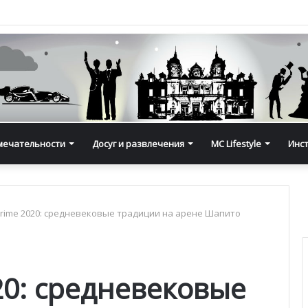
мечательности
Досуг и развлечения
MC Lifestyle
Инс
Prime 2020: средневековые традиции на арене Шапито
20: средневековые