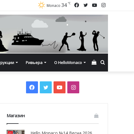
℃
Facebook
Twitter
YouTube
Instagram
34
Monaco
Смотреть
Искать
трукции
Ривьера
О HelloMonaco
корзину
Facebook
Twitter
YouTube
Instagram
Магазин
Hello Monaco №14 Весна 2026