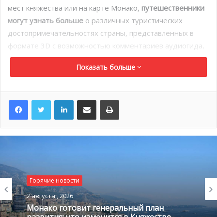
мест княжества или на карте Монако,
путешественники
могут узнать больше
о различных туристических
достопримечательностях страны, представленных в
формате 3D с возможностью комментариев аудиогида,
фотографий и видео. Это сделает любой визит более
Показать больше
динамичным и интерактивным.
Розарий принцессы Грейс, парк Фонвьей, Японский сад,
LinkedIn
Поделиться по электронной почте
Распечатать
Казино, Океанографический музей и Княжеский дворец
уже доступны в приложении. Другие
достопримечательности скоро будут добавлены в
CardMap, включая Экзотический сад, пещеру
Обсерватории, трассу Гран-при Формулы-1, а также
расписание
смены караула
Княжеского дворца.
Горячие новости
Компания K-Rma tech Sarl была основана в Монако в
2 августа , 2026
Монако готовит генеральный план
2017 году. Она объединяет профессионалов,
развития: что изменится в Княжестве