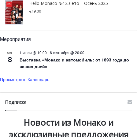
потрясения — это только некоторые из крупных
Hello Monaco №12 Лето – Осень 2025
проблем, с которыми мы сталкиваемся в повседневной
€
19.00
жизни. Должны ли мы делегировать какие-то действия
информационно-техническому оборудованию? Будем
ли мы отягчены собственными смартфонами? Стремимся
Мероприятия
ли мы сохранить свою «человечность»?
1 июля @ 10:00
-
6 сентября @ 20:00
АВГ
8
Выставка «Монако и автомобиль: от 1893 года до
наших дней»
Просмотреть Календарь
Подписка
Новости из Монако и
Вовсе не случайно, что эта, широкого масштаба
эксклюзивные предложения
«революционная человеко-центричная», волна началась