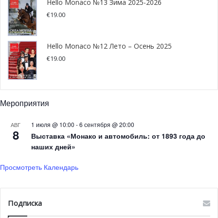
Hello Monaco №13 Зима 2025-2026
промчатся по Альпам в Австрии, с грохотом ворвутся в
€
19.00
Сильверстоун и сразятся с классическими поворотами
Спа-Франкоршам. Главный новичок этого года? Мадрид
Hello Monaco №12 Лето – Осень 2025
— с совершенно новой городской трассой, пришедшей
€
19.00
на смену Имоле, которая пропустит сезон.
Болельщики, внимание: некоторые уикенды испытают
вашу преданность. Гонка в Барселоне совпадает с 24
Мероприятия
часами Ле-Мана. Понадобится режим «разделённого
1 июля @ 10:00
-
6 сентября @ 20:00
АВГ
экрана»!
8
Выставка «Монако и автомобиль: от 1893 года до
наших дней»
Грандиозный финал на двух
континентах
Просмотреть Календарь
В октябре борьба за титул достигнет кипения. Сначала
— Сингапур, затем тройной заезд в Америке: Остин,
Подписка
Мехико и Сан-Паулу. Потом — ослепительные огни Лас-