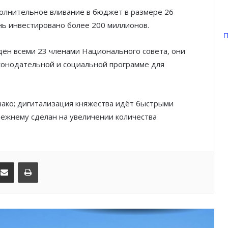
олнительное вливание в бюджет в размере 26
Шарль Леклер вновь в борьбе:
нь инвестировано более 200 миллионов.
Ferrari набирает скорость перед
П
паузой
ён всеми 23 членами Национального совета, они
SBM и Be Safe Monaco продлили
аконодательной и социальной программе для
партнёрство ради безопасных
летних ночей
ако; дигитализация княжества идёт быстрыми
В Монако раскрыли мошенничество
режнему сделан на увеличении количества
с драгоценностями на сумму свыше
€1 млн
От Нью-Йорка до Монако: BIG ART
kedIn
Поделиться по электронной почте
Распечатать
FESTIVAL готовит вечер мирового
уровня на Лазурном Берегу
Дронам вход ограничен: Монако
усиливает безопасность крупных
мероприятий