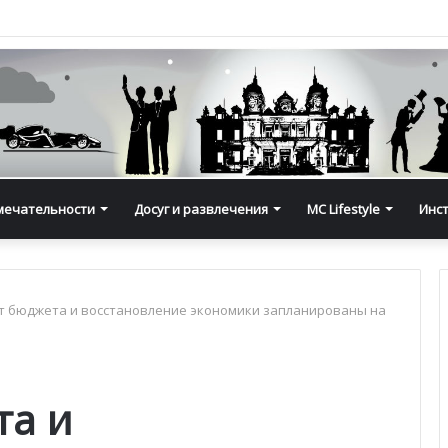
мечательности
Досуг и развлечения
MC Lifestyle
Инс
 бюджета и восстановление экономики запланированы на
та и