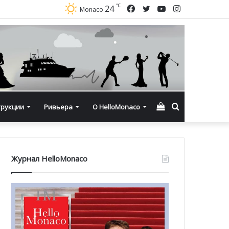
℃
Facebook
Twitter
YouTube
Instagram
24
Monaco
Смотреть
Искать
трукции
Ривьера
О HelloMonaco
корзину
Журнал HelloMonaco