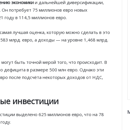
лению экономики
и дальнейшей диверсификации,
. Он потребует 75 миллионов евро новых
1 году в 114,5 миллионов евро.
самая лучшая оценка, которую можно сделать в это
583 млрд. евро, а доходы — на уровне 1,468 млрд.
огут быть точной мерой того, что происходит. В
о дефицита в размере 500 млн евро. Однако эти
вро после подсчёта некоторых доходов от НДС,
ые инвестиции
Князь Альбер II и Принцесса
естиции выделено 625 миллионов евро, что на 78
Шарлен посетили 77-й Бал
году.
Красного Креста Монако