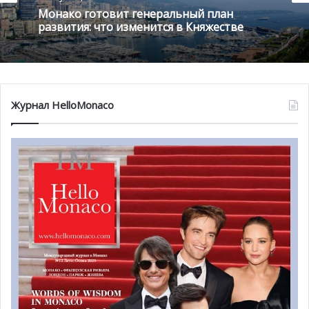
Монако готовит генеральный план
Альбер II стал специальным приглашенным гостем на
развития: что изменится в Княжестве
юбилейной встрече шеф-поваров в рамках 20-летия
ассоциации «Monaco gout et saveurs». Встреча
проходила в ресторане L’Aurore. Участники встречи
отдали дань памяти Жану-Мари Рицца, организатору
Журнал HelloMonaco
ассоциации. После коллективной фотографии вечер
продолжился выступлениями именитых шеф-поваров,
которые вспомнили и о такой прекрасной инициативе
ассоциации, как День вкуса. Это мероприятие было
организовано в 1998 году в Монако и проводится
ежегодно по сей день. Шеф-повара также обсудили
тонкости и особенности монегасской кухни, ведь многие
из них на протяжении 10-20 лет работают именно в
княжестве.