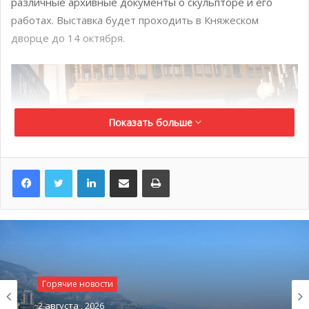
различные архивные документы о скульпторе и его
работах. Выставка будет проходить в Княжеском
дворце до 14 октября.
Показать больше
LinkedIn
Поделиться по электронной почте
Распечатать
Князь Монако на юбилейной встрече ассоциации
Горячие новости
Monaco gout et saveurs
2 августа , 2026