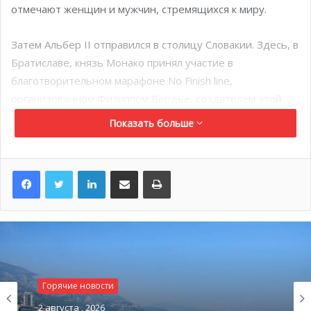
отмечают женщин и мужчин, стремящихся к миру.
Затем Альбер II отправился в столицу Словакии. Здесь, в
Братиславе, князь Монако принял участие в
благотворительном марафоне No Finish line,
организованном Филиппом Вердье, создателем этой
акции, которая теперь проходит в разных городах во
Показать больше
всем мире. Князь Монако, окружённый такими
выдающимися словацкими спортсменами, как Петер
LinkedIn
Поделиться по электронной почте
Распечатать
Саган (велогонщик), Доминик Хрбати (теннисист),
Матвей Тот (легкоатлет), пробежал последние
километры этого марафона и вручил трофеи
победителям.
Горячие новости
2 августа , 2026