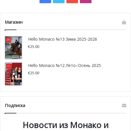
Магазин
Позже суверен Монако, в рамках своего визита в
Братиславу, был приглашён престижным словацким
Hello Monaco №13 Зима 2025-2026
университетом Comenius для получения диплома
€
25.00
Почетного доктора за политику, направленную на
защиту окружающей среды. На церемонии
Hello Monaco №12 Лето–Осень 2025
присутствовали председатель правительства Словакии
€
25.00
Петер Пеллегрини и министр экономики и финансов
Словакии Ладислав Каменицкий. Во второй половине
дня князь Монако присоединился к научным
конференциям, посвященным экологическим вопросам.
Подписка
Новости из Монако и