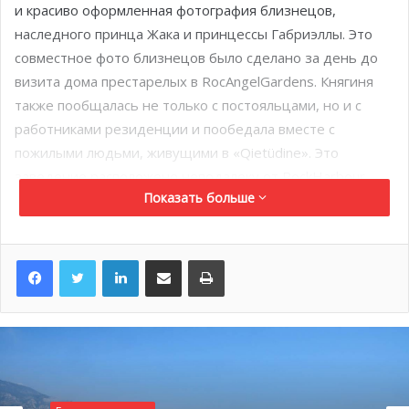
и красиво оформленная фотография близнецов,
наследного принца Жака и принцессы Габриэллы. Это
совместное фото близнецов было сделано за день до
визита дома престарелых в RocAngelGardens. Княгиня
также пообщалась не только с постояльцами, но и с
работниками резиденции и пообедала вместе с
пожилыми людьми, живущими в «Qietüdine». Это
заведение расположено неподалеку от RockHarbour.
Показать больше
LinkedIn
Поделиться по электронной почте
Распечатать