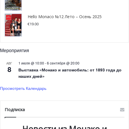
Hello Monaco №12 Лето – Осень 2025
€
19.00
Мероприятия
Князь на ежегодном
1 июля @ 10:00
-
6 сентября @ 20:00
АВГ
благотворительном вечере
8
Выставка «Монако и автомобиль: от 1893 года до
фонда сэра Стелиоса
наших дней»
Просмотреть Календарь
Когда речь заходит о защите окружающей среды,
морской флоры и фауны, князь Монако не может
оставаться в стороне, так как это одно из самых дорогих
Подписка
его сердцу занятий. Альбер II является одним из самых
ревностных сторонников борьбы с теми вредными
Новости из Монако и
эффектами человеческой жизнедеятельности, что