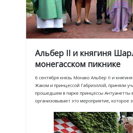
Альбер II и княгиня Ша
монегасском пикнике
6 сентября князь Монако Альбер II и княги
Жаком и принцессой Габриэллой, приняли уч
прошедшем в парке принцессы Антуанетты в
организовывает это мероприятие, которое з