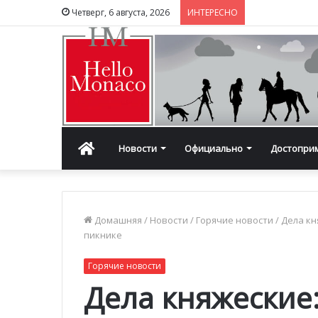
Четверг, 6 августа, 2026
ИНТЕРЕСНО
Главная
Новости
Официально
Достопри
Домашняя
/
Новости
/
Горячие новости
/
Дела кн
пикнике
Горячие новости
Дела княжеские