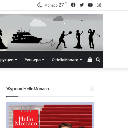
℃
Facebook
Twitter
YouTube
Instagram
27
Monaco
Смотреть
Искать
трукции
Ривьера
О HelloMonaco
корзину
Журнал HelloMonaco