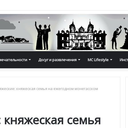
мечательности
Досуг и развлечения
MC Lifestyle
Инс
яжеские: княжеская семья на ежегодном монегасском
: княжеская семья