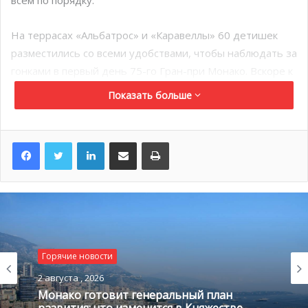
всём по порядку.
На террасах «Альбатрос» и «Каравеллы» 60 детишек
разместились со всеми удобствами, чтобы наблюдать за
гонками в первый день 75-го Гран-при Монако. Вскоре к
ним присоединился сам князь Альбер II. А еще пару
Показать больше
часов спустя Стефан Валери, министр по социальным
вопросам и здравоохранению, также пришел проведать
LinkedIn
Поделиться по электронной почте
Распечатать
детей.
Горячие новости
2 августа , 2026
Монако готовит генеральный план
развития: что изменится в Княжестве