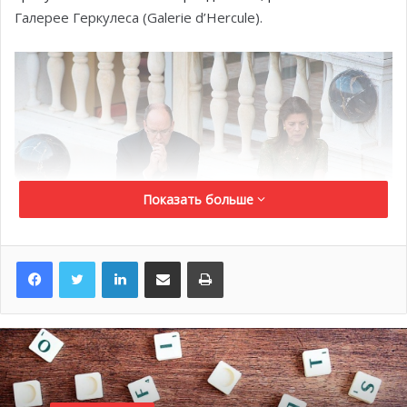
Галерее Геркулеса (Galerie d’Hercule).
Показать больше
LinkedIn
Поделиться по электронной почте
Распечатать
Праздник тела и крови Христовых (Праздник тела
Господня) отмечается в первый четверг после Дня
Святой Троицы и через 60 дней после Пасхи.
Папа