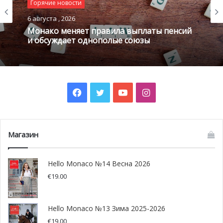
Урбан IV в 1264 ввел этот новый праздник и сделал его
Горячие новости
обязательным для всех католиков.
6 августа , 2026
Монако меняет правила выплаты пенсий
и обсуждает однополые союзы
Facebook
Twitter
YouTube
Instagram
Магазин
Hello Monaco №14 Весна 2026
€
19.00
Hello Monaco №13 Зима 2025-2026
€
19.00