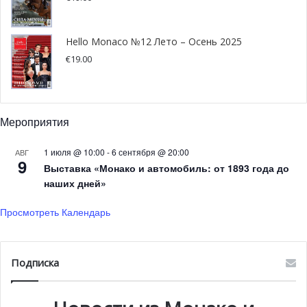
Hello Monaco №12 Лето – Осень 2025
€
19.00
Мероприятия
1 июля @ 10:00
-
6 сентября @ 20:00
АВГ
9
Выставка «Монако и автомобиль: от 1893 года до
наших дней»
Тем временем, накануне, во вторник — 24 мая,
победитель Гран-при Монако трех последних лет Нико
Просмотреть Календарь
Росберг пришел поприветствовать князя Монако
Альбера II в Княжеском Дворце. Пилот-победитель
Подписка
также предложил монарху вместе проехать
по легендарной трассе Формулы-1 в Монако на
автомобиле марки Mercedes 300 SL «Papillon»1955 года