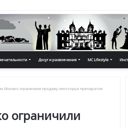
мечательности
Досуг и развлечения
MC Lifestyle
Инс
ах Монако ограничили продажу некоторых препаратов
ко ограничили