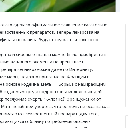
Монако сделало официальное заявление касательно
екарственных препаратов. Теперь лекарства на
фина и носкапина будут отпускаться только по
дства и сиропы от кашля можно было приобрести в
жание активного элемента не превышает
 препаратов невозможна даже по Интернету.
ние меры, недавно принятые во Франции в
 на основе кодеина. Цель — борьба с набирающим
Князь Альбер II и Принцесса
Шарлен посетили 77-й Бал
аблюдаемым среди подростков и молодых людей.
Красного Креста Монако
р послужила смерть 16-летней француженки от
 Мать погибшей уверена, что ее дочь не осознавала
Шарль Леклер вновь в борьбе:
ринимая этот лекарственный препарат. Для того,
Ferrari набирает скорость перед
ергающихся соблазну потребления опасных
паузой