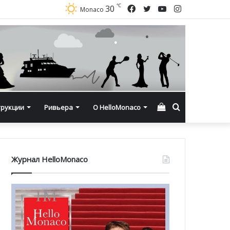
℃
Facebook
Twitter
YouTube
Instagram
30
Monaco
Смотреть
Искать
трукции
Ривьера
О HelloMonaco
корзину
Журнал HelloMonaco