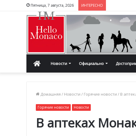
Пятница, 7 августа, 2026
ИНТЕРЕСНО
Главная
Новости
Официально
Достопри
Домашняя
/
Новости
/
Горячие новости
/
В аптек
Горячие новости
Новости
В аптеках Мона