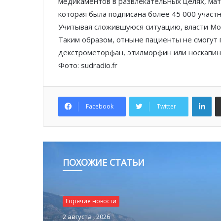
медикаментов в развлекательных целях, мат
которая была подписана более 45 000 участн
Учитывая сложившуюся ситуацию, власти Мо
Таким образом, отныне пациенты не смогут
декстрометорфан, этилморфин или носкапин, 
Фото: sudradio.fr
Lin
Facebook
Twitter
ПОХОЖИЕ СТАТЬИ
Горячие новости
2 августа , 2026
Горячие новости