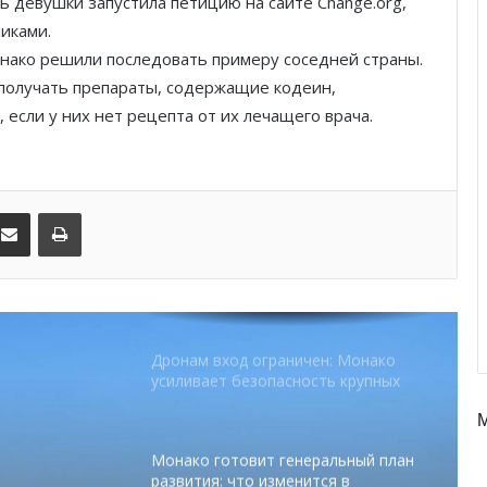
ь девушки запустила петицию на сайте Change.org,
иками.
SBM и Be Safe Monaco продлили
партнёрство ради безопасных
нако решили последовать примеру соседней страны.
летних ночей
 получать препараты, содержащие кодеин,
если у них нет рецепта от их лечащего врача.
В Монако раскрыли мошенничество
с драгоценностями на сумму свыше
€1 млн
kedIn
Поделиться по электронной почте
Распечатать
От Нью-Йорка до Монако: BIG ART
FESTIVAL готовит вечер мирового
уровня на Лазурном Берегу
Дронам вход ограничен: Монако
усиливает безопасность крупных
мероприятий
Монако готовит генеральный план
развития: что изменится в
Княжестве