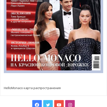
радости участников».
По случаю этих игр принцесса также смогла встретить и
команду из Южной Африки. «Я всегда была яростной
сторонницей проведения Специальных Олимпийских
игр и очень их поддерживаю, — призналась супруга
Князя Альбера II. – Я даже когда-то тренировалась
вместе с этими атлетами еще в Южной Африке, и они
всегда вдохновляли меня своей силой воли и желанием
победить. Их энтузиазм поражает!»
HelloMonaco карта распространения
Facebook
Twitter
YouTube
Instagram