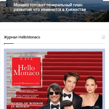
2 августа , 2026
1 августа , 2026
Монако готовит генеральный план
развития: что изменится в Княжестве
Благотворительный забег в Монако
помог детям на пяти континентах
Журнал HelloMonaco
«Я очень горжусь тем, что смогла быть здесь на
открытии Специальных Олимпийских игр, чтобы
поддержать монегасскую команду, — поделилась
Шарлен с прессой. – Церемония открытия была
удивительной, всё просто искрилось от волнения и